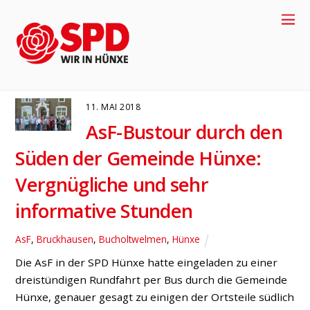
Bustour
ASF
BRUCKHAUSEN
BUCHOLTWELMEN
HÜNXE
11. MAI 2018
AsF-Bustour durch den
Süden der Gemeinde Hünxe:
Vergnügliche und sehr
informative Stunden
AsF
,
Bruckhausen
,
Bucholtwelmen
,
Hünxe
+49-2858-
Die AsF in der SPD Hünxe hatte eingeladen zu einer
dreistündigen Rundfahrt per Bus durch die Gemeinde
917704
Hünxe, genauer gesagt zu einigen der Ortsteile südlich