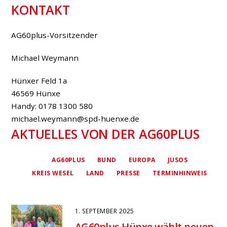
KONTAKT
AG60plus-Vorsitzender
Michael Weymann
Hünxer Feld 1a
46569 Hünxe
Handy: 0178 1300 580
michael.weymann@spd-huenxe.de
AKTUELLES VON DER AG60PLUS
AG60PLUS
BUND
EUROPA
JUSOS
KREIS WESEL
LAND
PRESSE
TERMINHINWEIS
1. SEPTEMBER 2025
AG60plus Hünxe wählt neuen