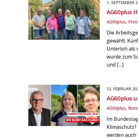
1. SEPTEMBER 
AG60plus H
AG60plus
,
Pres
Die Arbeitsg
gewählt. Kün
Unterloh als 
wurde zum Sc
und […]
12. FEBRUAR 20
AG60plus un
AG60plus
,
Bun
Im Bundestags
Klimaschutz? 
werden auch h