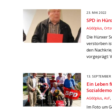
23. MAI 2022
SPD in Hün
AG60plus
,
Orts
Die Hünxer So
verstorben i
den Nachkrie
vorgeprägt: 
13. SEPTEMBER
Ein Leben f
Sozialdemo
AG60plus
,
AsF
Im Foto um G