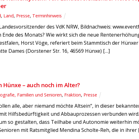
er
d
,
Land
,
Presse
,
Terminhinweis
 Landesvorsitzender des VdK NRW, Bildnachweis: www.eventf
m Ende des Monats? Wie wirkt sich die neue Rentenerhöhun
stfalen, Horst Vöge, referiert beim Stammtisch der Hünxe
ätte Dames (Dorstener Str. 16, 46569 Hünxe) […]
2
n Hünxe – auch noch im Alter?
grafie, Familien und Senioren
,
Fraktion
,
Presse
llen alle, aber niemand möchte Altsein“, in dieser bekannt
mit Hilfsbedürftigkeit und Abbauprozessen verbunden wird.
um so gestalten, dass Teilhabe und Autonomie weiterhin mög
nioren mit Ratsmitglied Mendina Scholte-Reh, die in ihrer 