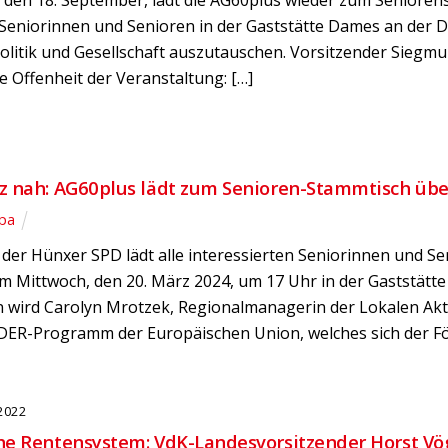
den 18. September, lädt die AG60plus wieder zum Seniorens
 Seniorinnen und Senioren in der Gaststätte Dames an der D
litik und Gesellschaft auszutauschen. Vorsitzender Siegmu
e Offenheit der Veranstaltung: […]
z nah: AG60plus lädt zum Senioren-Stammtisch üb
pa
der Hünxer SPD lädt alle interessierten Seniorinnen und S
 Mittwoch, den 20. März 2024, um 17 Uhr in der Gaststätte
in wird Carolyn Mrotzek, Regionalmanagerin der Lokalen Akt
DER-Programm der Europäischen Union, welches sich der F
2022
he Rentensystem: VdK-Landesvorsitzender Horst Vö