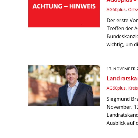
AG60plus
,
Orts
Der erste Vor
Treffen der A
Bundeskanzle
wichtig, um d
17. NOVEMBER 
Landratskan
AG60plus
,
Krei
Siegmund Bra
November, 17.
Landratskandi
Ausblick auf