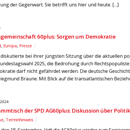
ng der Gegenwart. Sie betrifft uns hier und heute. […]
5
sgemeinschaft 60plus: Sorgen um Demokratie
d
,
Europa
,
Presse
diskutierte bei ihrer jüngsten Sitzung über die aktuellen 
Bundestagswahl 2025, die Bedrohung durch Rechtspopulist
kratie darf nicht gefährdet werden. Die deutsche Geschich
iegmund Braune. Mit Blick auf die transatlantischen Bezie
 2024
mmtisch der SPD AG60plus: Diskussion über Politik
se
,
Terminhinweis