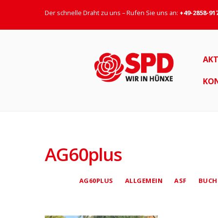
Der schnelle Draht zu uns – Rufen Sie uns an:
+49-2858-91
AKT
KO
AG60plus
AG60PLUS
ALLGEMEIN
ASF
BUCH