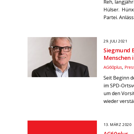
Reh, langjähr
Hülser. Hünxe
Partei. Anläs
29. JULI 2021
Siegmund Br
Menschen i
AG60plus
,
Pres
Seit Beginn 
im SPD-Ortsv
um den Vorsi
wieder verstä
13. MÄRZ 2020
AG60plus –