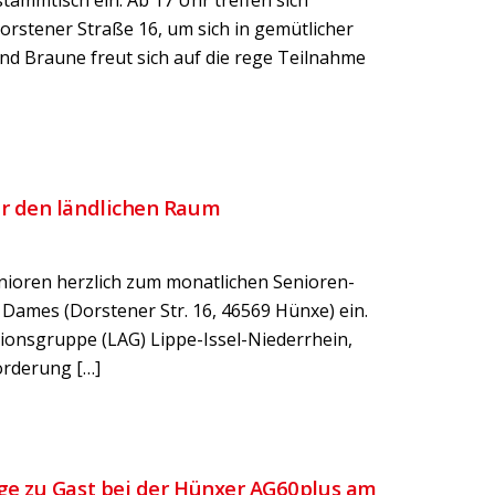
tammtisch ein. Ab 17 Uhr treffen sich
orstener Straße 16, um sich in gemütlicher
nd Braune freut sich auf die rege Teilnahme
er den ländlichen Raum
enioren herzlich zum monatlichen Senioren-
 Dames (Dorstener Str. 16, 46569 Hünxe) ein.
ionsgruppe (LAG) Lippe-Issel-Niederrhein,
örderung […]
ge zu Gast bei der Hünxer AG60plus am