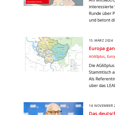
Am Mittwoch, 
interessierte
Runde über Po
und betont di
15. MÄRZ 2024
Europa gan
AG60plus
,
Euro
Die AG60plus 
Stammtisch am
Als Referent
über das LEA
14. NOVEMBER 
Das deutsc