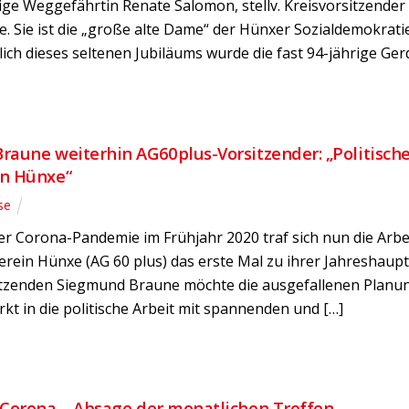
ige Weggefährtin Renate Salomon, stellv. Kreisvorsitzender
. Sie ist die „große alte Dame“ der Hünxer Sozialdemokratie
slich dieses seltenen Jubiläums wurde die fast 94-jährige Ger
aune weiterhin AG60plus-Vorsitzender: „Politische
n Hünxe“
se
der Corona-Pandemie im Frühjahr 2020 traf sich nun die Arb
erein Hünxe (AG 60 plus) das erste Mal zu ihrer Jahresha
tzenden Siegmund Braune möchte die ausgefallenen Planu
rkt in die politische Arbeit mit spannenden und […]
 Corona – Absage der monatlichen Treffen