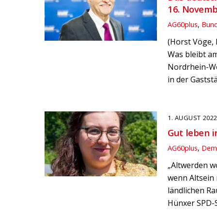
16. Novemb
AG60plus
,
Bun
(Horst Vöge,
Was bleibt a
Nordrhein-We
in der Gastst
1. AUGUST 202
Gut leben i
AG60plus
,
Demo
„Altwerden wo
wenn Altsein 
ländlichen Ra
Hünxer SPD-Se