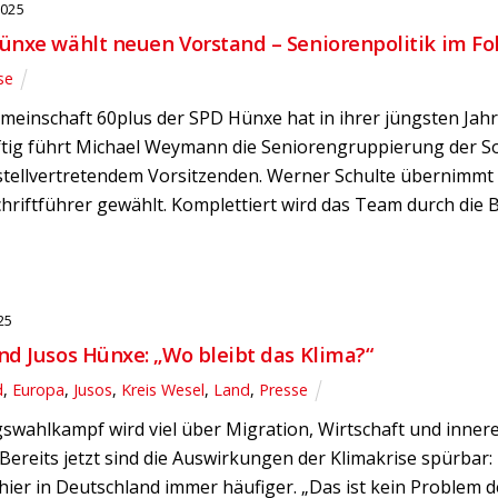
2025
ünxe wählt neuen Vorstand – Seniorenpolitik im Fo
se
emeinschaft 60plus der SPD Hünxe hat in ihrer jüngsten J
ftig führt Michael Weymann die Seniorengruppierung der S
stellvertretendem Vorsitzenden. Werner Schulte übernimmt 
hriftführer gewählt. Komplettiert wird das Team durch die 
25
d Jusos Hünxe: „Wo bleibt das Klima?“
d
,
Europa
,
Jusos
,
Kreis Wesel
,
Land
,
Presse
wahlkampf wird viel über Migration, Wirtschaft und innere
Bereits jetzt sind die Auswirkungen der Klimakrise spürbar
ier in Deutschland immer häufiger. „Das ist kein Problem 