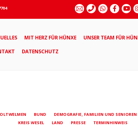
7704
UELLES
MIT HERZ FÜR HÜNXE
UNSER TEAM FÜR HÜN
NTAKT
DATENSCHUTZ
OLTWELMEN
BUND
DEMOGRAFIE, FAMILIEN UND SENIOREN
KREIS WESEL
LAND
PRESSE
TERMINHINWEIS