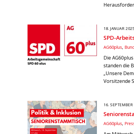
Herausforderu
18. JANUAR 202
SPD-Arbeit
AG60plus
,
Bun
Die AG60plus 
standen die 
„Unsere Demo
Vorsitzende S
16. SEPTEMBER
Seniorensta
AG60plus
,
Pres