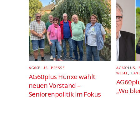
AG60PLUS
,
PRESSE
AG60PLUS
,
WESEL
,
LAN
AG60plus Hünxe wählt
AG60plu
neuen Vorstand –
„Wo ble
Seniorenpolitik im Fokus