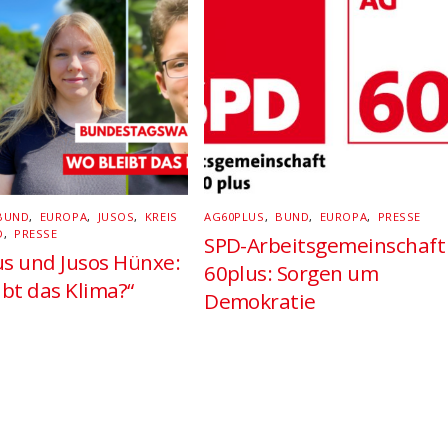
BUND
,
EUROPA
,
JUSOS
,
KREIS
AG60PLUS
,
BUND
,
EUROPA
,
PRESSE
D
,
PRESSE
SPD-Arbeitsgemeinschaft
s und Jusos Hünxe:
60plus: Sorgen um
ibt das Klima?“
Demokratie