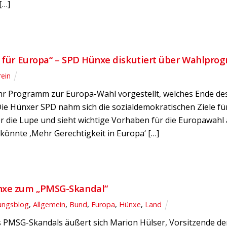
[…]
e für Europa“ – SPD Hünxe diskutiert über Wahlpr
rein
ihr Programm zur Europa-Wahl vorgestellt, welches Ende d
Die Hünxer SPD nahm sich die sozialdemokratischen Ziele fü
 die Lupe und sieht wichtige Vorhaben für die Europawahl 
önnte ‚Mehr Gerechtigkeit in Europa‘ […]
nxe zum „PMSG-Skandal“
ungsblog
,
Allgemein
,
Bund
,
Europa
,
Hünxe
,
Land
s PMSG-Skandals äußert sich Marion Hülser, Vorsitzende de