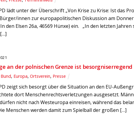
D lädt unter der Überschrift „Von Krise zu Krise: Ist das P
 Bürger/innen zur europapolitischen Diskussion am Donners
In den Elsen 26a, 46569 Hünxe) ein. „In den letzten Jahren 
[…]
2021
ge an der polnischen Grenze ist besorgniserregend
,
Bund
,
Europa
,
Ortsverein
,
Presse
D zeigt sich besorgt über die Situation an den EU-Außengr
chtete dort Menschenrechtsverletzungen ausgesetzt. Männe
ürfen nicht nach Westeuropa einreisen, während das belaru
 Die Menschen werden damit zum Spielball der großen […]