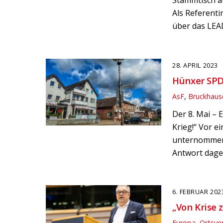
Stammtisch am
Als Referent
über das LEA
28. APRIL 2023
Hünxer SPD
AsF
,
Bruckhaus
Der 8. Mai – 
Krieg!“ Vor e
unternommen, 
Antwort dage
6. FEBRUAR 202
„Von Krise 
Europa
,
Ortsve