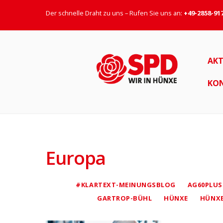
Der schnelle Draht zu uns – Rufen Sie uns an:
+49-2858-91
AKT
KO
Europa
#KLARTEXT-MEINUNGSBLOG
AG60PLUS
GARTROP-BÜHL
HÜNXE
HÜNX