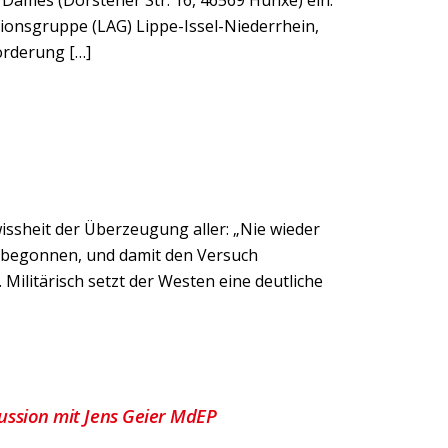
 Dames (Dorstener Str. 16, 46569 Hünxe) ein.
ionsgruppe (LAG) Lippe-Issel-Niederrhein,
örderung […]
wissheit der Überzeugung aller: „Nie wieder
ne begonnen, und damit den Versuch
Militärisch setzt der Westen eine deutliche
kussion mit Jens Geier MdEP