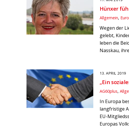
Hünxer füh
Allgemein
,
Eur
Wegen der Li
gelebt, Kinde
leben die Bei
Nasskau, ihre
13. APRIL 2019
„Ein sozial
AG60plus
,
Allg
In Europa bes
langfristige
EU-Mitglieds
Europas Volks