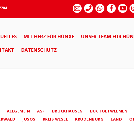
7704
UELLES
MIT HERZ FÜR HÜNXE
UNSER TEAM FÜR HÜN
NTAKT
DATENSCHUTZ
ALLGEMEIN
ASF
BRUCKHAUSEN
BUCHOLTWELMEN
ERWALD
JUSOS
KREIS WESEL
KRUDENBURG
LAND
O