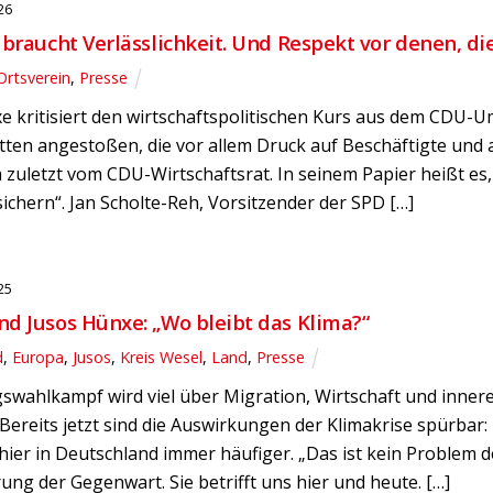
26
 braucht Verlässlichkeit. Und Respekt vor denen, die
Ortsverein
,
Presse
 kritisiert den wirtschaftspolitischen Kurs aus dem CDU-Um
en angestoßen, die vor allem Druck auf Beschäftigte und au
zuletzt vom CDU-Wirtschaftsrat. In seinem Papier heißt es
sichern“. Jan Scholte-Reh, Vorsitzender der SPD […]
25
d Jusos Hünxe: „Wo bleibt das Klima?“
d
,
Europa
,
Jusos
,
Kreis Wesel
,
Land
,
Presse
wahlkampf wird viel über Migration, Wirtschaft und innere
Bereits jetzt sind die Auswirkungen der Klimakrise spürbar
ier in Deutschland immer häufiger. „Das ist kein Problem 
ng der Gegenwart. Sie betrifft uns hier und heute. […]