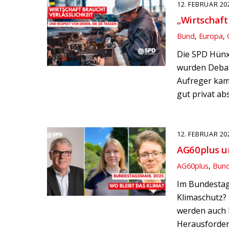
12. FEBRUAR 20
„Wirtschaft
Bund
,
Europa
,
Die SPD Hünxe
wurden Debatt
Aufreger kam 
gut privat ab
12. FEBRUAR 20
AG60plus un
AG60plus
,
Bun
Im Bundestags
Klimaschutz? 
werden auch h
Herausforderu