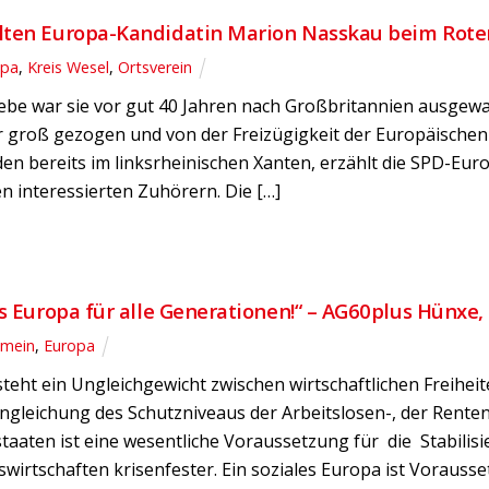
lten Europa-Kandidatin Marion Nasskau beim Rote
opa
,
Kreis Wesel
,
Ortsverein
ebe war sie vor gut 40 Jahren nach Großbritannien ausgewa
r groß gezogen und von der Freizügigkeit der Europäischen 
den bereits im linksrheinischen Xanten, erzählt die SPD-Eur
n interessierten Zuhörern. Die […]
es Europa für alle Generationen!“ – AG60plus Hünxe, 1
emein
,
Europa
teht ein Ungleichgewicht zwischen wirtschaftlichen Freiheite
 Angleichung des Schutzniveaus der Arbeitslosen-, der Rent
staaten ist eine wesentliche Voraussetzung für die Stabil
wirtschaften krisenfester. Ein soziales Europa ist Vorausse