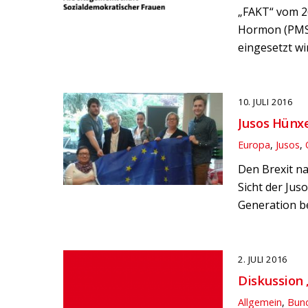
„FAKT“ vom 26
Hormon (PMSG
eingesetzt wi
10. JULI 2016
Jusos Hünxe
Europa
,
Jusos
,
Den Brexit na
Sicht der Jus
Generation be
2. JULI 2016
Diskussion
Allgemein
,
Bun