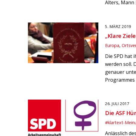
Alters, Mann 
5. MÄRZ 2019
„Klare Ziel
Europa
,
Ortsve
Die SPD hat 
werden soll. 
genauer unter
Programmes k
26. JULI 2017
Die ASF Hü
#klartext-Mein
Anlässlich de