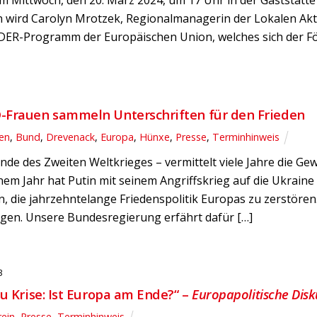
 Mittwoch, den 20. März 2024, um 17 Uhr in der Gaststätte
in wird Carolyn Mrotzek, Regionalmanagerin der Lokalen Akt
DER-Programm der Europäischen Union, welches sich der F
-Frauen sammeln Unterschriften für den Frieden
en
,
Bund
,
Drevenack
,
Europa
,
Hünxe
,
Presse
,
Terminhinweis
Ende des Zweiten Weltkrieges – vermittelt viele Jahre die Ge
inem Jahr hat Putin mit seinem Angriffskrieg auf die Ukrai
die jahrzehntelange Friedenspolitik Europas zu zerstören. 
gen. Unsere Bundesregierung erfährt dafür […]
3
zu Krise: Ist Europa am Ende?“ –
Europapolitische Dis
rein
,
Presse
,
Terminhinweis