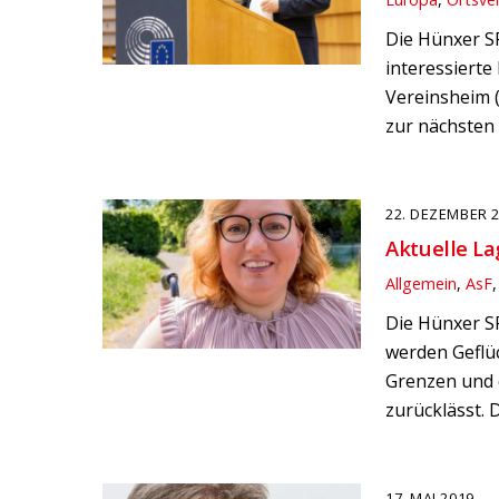
Die Hünxer SP
interessierte
Vereinsheim (
zur nächsten 
22. DEZEMBER 
Aktuelle La
Allgemein
,
AsF
Die Hünxer SP
werden Geflü
Grenzen und d
zurücklässt.
17. MAI 2019