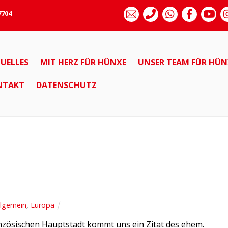
7704
UELLES
MIT HERZ FÜR HÜNXE
UNSER TEAM FÜR HÜN
NTAKT
DATENSCHUTZ
llgemein
,
Europa
anzösischen Hauptstadt kommt uns ein Zitat des ehem.