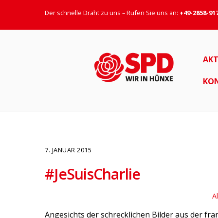
Der schnelle Draht zu uns – Rufen Sie uns an:
+49-2858-91
AKT
KO
7. JANUAR 2015
#JeSuisCharlie
A
Angesichts der schrecklichen Bilder aus der fr