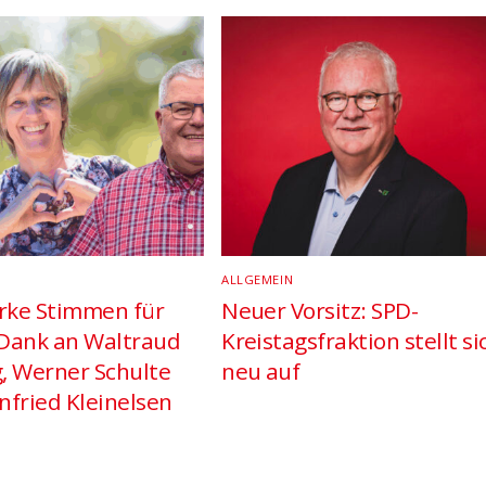
ALLGEMEIN
arke Stimmen für
Neuer Vorsitz: SPD-
Dank an Waltraud
Kreistagsfraktion stellt si
g, Werner Schulte
neu auf
nfried Kleinelsen