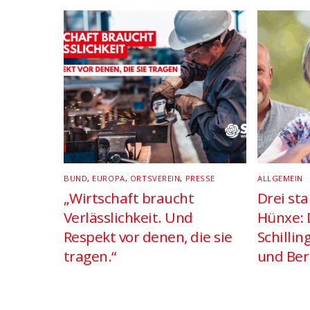
BUND
,
EUROPA
,
ORTSVEREIN
,
PRESSE
ALLGEMEIN
„Wirtschaft braucht
Drei st
Verlässlichkeit. Und
Hünxe: 
Respekt vor denen, die sie
Schillin
tragen.“
und Ber