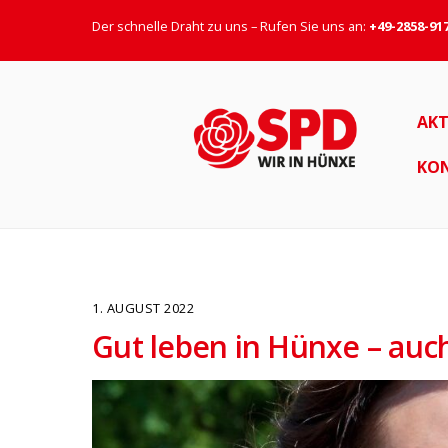
Der schnelle Draht zu uns – Rufen Sie uns an:
+49-2858-91
AKT
KO
1. AUGUST 2022
Gut leben in Hünxe – auch