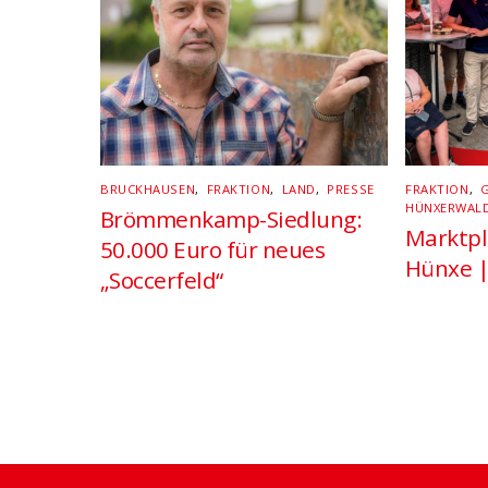
BRUCKHAUSEN
,
FRAKTION
,
LAND
,
PRESSE
FRAKTION
,
HÜNXERWAL
Brömmenkamp-Siedlung:
Marktpl
50.000 Euro für neues
Hünxe |
„Soccerfeld“