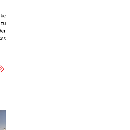
rke
 zu
der
ses