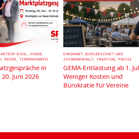
GARTROP-BÜHL
,
HÜNXE
,
EHRENAMT, BÜRGERSCHAFT UND
D
,
REDEN
,
TERMINHINWEIS
ZUSAMMENHALT
,
FRAKTION
,
PRESSE
atzgespräche in
GEMA-Entlastung ab 1. Jul
 20. Juni 2026
Weniger Kosten und
Bürokratie für Vereine