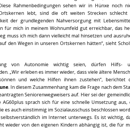
„Diese Rahmenbedingungen sehen wir in Hünxe noch ni
tskernen lebt, sind die oft weiten Strecken schlecht
rkeit der grundlegenden Nahversorgung mit Lebensmitte
n für mich in meinem Wohnumfeld gut erreichbar, das he
 muss ich mich dann vielleicht mal hinsetzen und ausruh
auf den Wegen in unseren Ortskernen hätten“, sieht Schol
ng von Autonomie wichtig seien, dürfen Hilfs- 
en. „Wir erleben es immer wieder, dass viele ältere Mensc
önnen und welche Hilfen ihnen zustehen“, berichtet 
aune
. In diesem Zusammenhang kam die Frage nach dem St
ntragten Seniorenwegweisers auf. Hier sei der gemeindli
ie AG60plus sprach sich für eine schnelle Umsetzung aus, 
 wie es auch einstimmig im Sozialausschuss beschlossen wor
 selbstverständlich im Internet unterwegs. Es ist wichtig, d
ht wieder von den eigenen Kindern abhängig ist, die für m