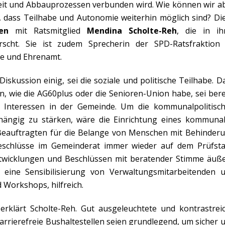
keit und Abbauprozessen verbunden wird. Wie können wir a
n, dass Teilhabe und Autonomie weiterhin möglich sind? Di
en
mit Ratsmitglied
Mendina Scholte-Reh
, die in ih
scht. Sie ist zudem Sprecherin der SPD-Ratsfraktion
ie und Ehrenamt.
 Diskussion einig, sei die soziale und politische Teilhabe. D
, wie die AG60plus oder die Senioren-Union habe, sei bere
he Interessen in der Gemeinde. Um die kommunalpolitisc
hängig zu stärken, wäre die Einrichtung eines kommuna
 Beauftragten für die Belange von Menschen mit Behinder
Beschlüsse im Gemeinderat immer wieder auf dem Prüfst
Entwicklungen und Beschlüssen mit beratender Stimme äuß
ine Sensibilisierung von Verwaltungsmitarbeitenden 
 Workshops, hilfreich.
erklärt Scholte-Reh. Gut ausgeleuchtete und kontrastrei
rrierefreie Bushaltestellen seien grundlegend, um sicher 