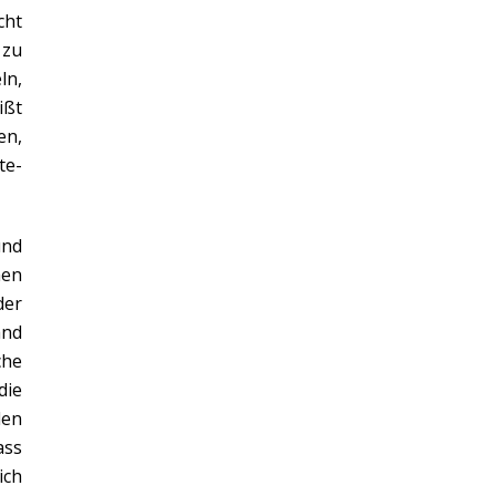
cht
 zu
ln,
ißt
en,
te-
und
hen
der
and
che
die
den
ass
ich