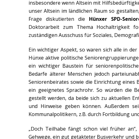
insbesondere wenn Altsein mit Hilfsbedürftig
unser Altsein im ländlichen Raum so gestalte
Frage diskutierten die
Hünxer SPD-Senior
Doktorarbeit zum Thema Hochaltrigkeit for
zuständigen Ausschuss für Soziales, Demograf
Ein wichtiger Aspekt, so waren sich alle in der
Hünxe aktive politische Seniorengruppierungen
ein wichtiger Baustein für seniorenpolitisc
Bedarfe älterer Menschen jedoch parteiunab
Seniorenbeirates sowie die Einrichtung eines
ein geeignetes Sprachrohr. So würden die 
gestellt werden, da beide sich zu aktuellen 
und Hinweise geben können. Außerdem sei e
Kommunalpolitikern, z.B. durch Fortbildung und
„Doch Teilhabe fängt schon viel früher an“, 
Gehwege, ein gut getakteter Busverkehr und ba