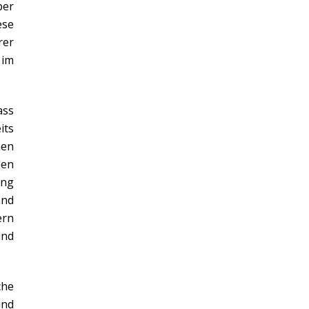
ber
ese
rer
 im
ass
its
hen
len
ung
and
ern
und
che
und