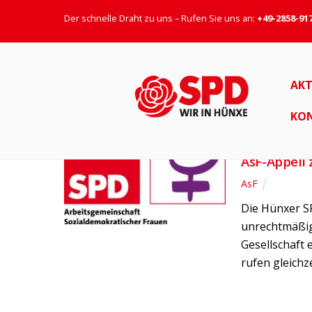
Der schnelle Draht zu uns – Rufen Sie uns an:
+49-2858-91
Deutschland
AKT
KO
7. MAI 2018
AsF-Appell 
AsF
Die Hünxer SP
unrechtmäßig 
Gesellschaft 
rufen gleichz