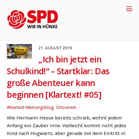
Einschulung
#KLARTEXT-MEINUNGSBLOG
ORTSVEREIN
21. AUGUST 2019
„Ich bin jetzt ein
Schulkind!“ – Startklar: Das
große Abenteuer kann
beginnen [Klartext! #05]
#klartext-Meinungsblog
,
Ortsverein
+49-2858-
Wie Hermann Hesse bereits schrieb, wohnt jedem
Anfang ein Zauber inne. Vielleicht kommt nicht jedes
917704
Kind nach Hogwarts, aber gerade mit dem Eintritt in