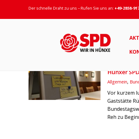
Der schnelle Draht zu uns – Rufen Sie uns an:
+49-2858-91
Reform
AKT
KO
1. NOVEMBER 2
Hünxer SPD
Allgemein
,
Bun
Vor kurzem lu
Gaststätte Rü
Bundestagswah
Reh zu Beginn