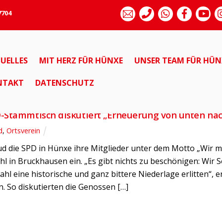
7704
UELLES
MIT HERZ FÜR HÜNXE
UNSER TEAM FÜR HÜN
ALLGEMEIN
BUND
ORTSVEREIN
NTAKT
DATENSCHUTZ
017
-Stammtisch diskutiert „Erneuerung von unten na
d
,
Ortsverein
d die SPD in Hünxe ihre Mitglieder unter dem Motto „Wir m
hl in Bruckhausen ein. „Es gibt nichts zu beschönigen: Wir
l eine historische und ganz bittere Niederlage erlitten“, 
. So diskutierten die Genossen […]