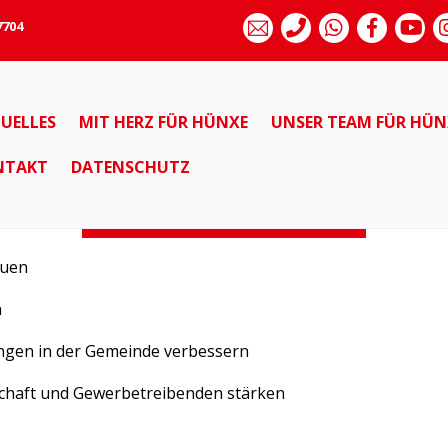
7704
Bürgernahe Politik,
UELLES
MIT HERZ FÜR HÜNXE
UNSER TEAM FÜR HÜN
Transparenz und
NTAKT
DATENSCHUTZ
Kommunikation
auen
n
ngen in der Gemeinde verbessern
chaft und Gewerbetreibenden stärken