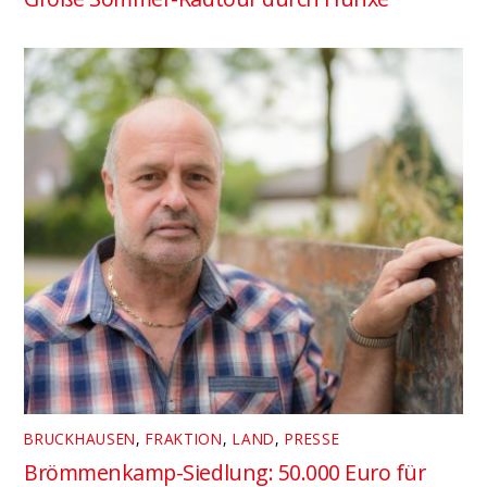
BRUCKHAUSEN
,
FRAKTION
,
LAND
,
PRESSE
Brömmenkamp-Siedlung: 50.000 Euro für