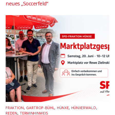
neues „Soccerfeld“
FRAKTION
,
GARTROP-BÜHL
,
HÜNXE
,
HÜNXERWALD
,
REDEN
,
TERMINHINWEIS