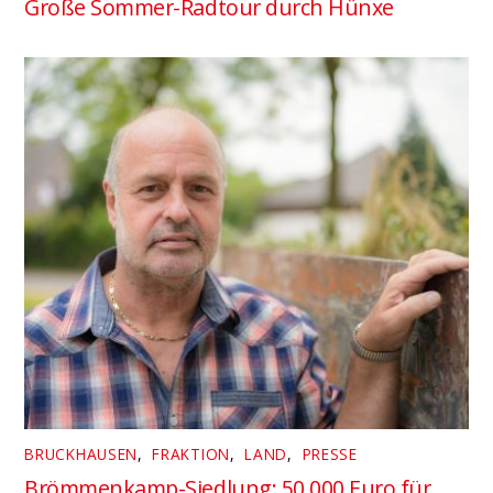
Große Sommer-Radtour durch Hünxe
BRUCKHAUSEN
,
FRAKTION
,
LAND
,
PRESSE
Brömmenkamp-Siedlung: 50.000 Euro für