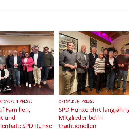
RTSVEREIN
,
PRESSE
ORTSVEREIN
,
PRESSE
f Familien,
SPD Hünxe ehrt langjähri
ät und
Mitglieder beim
enhalt: SPD Hünxe
traditionellen