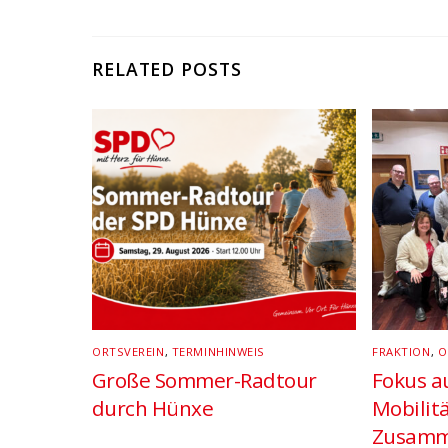
RELATED POSTS
ORTSVEREIN
,
TERMINHINWEIS
FRAKTION
,
O
Große Sommer-Radtour
Fokus au
durch Hünxe
Mobilit
Zusamm