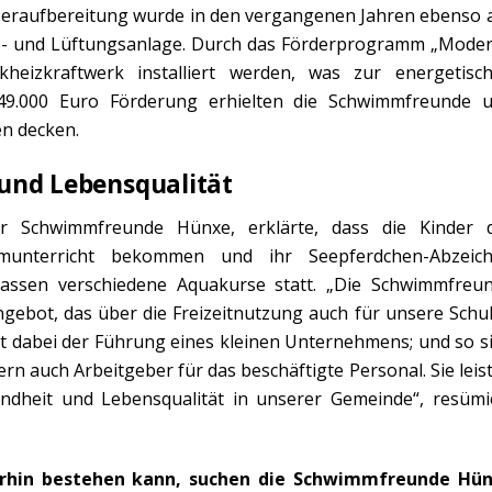
eraufbereitung wurde in den vergangenen Jahren ebenso 
gs- und Lüftungsanlage. Durch das Förderprogramm „Mode
heizkraftwerk installiert werden, was zur energetisc
t 49.000 Euro Förderung erhielten die Schwimmfreunde 
en decken.
 und Lebensqualität
er Schwimmfreunde Hünxe, erklärte, dass die Kinder 
mmunterricht bekommen und ihr Seepferdchen-Abzeic
klassen verschiedene Aquakurse statt. „Die Schwimmfreu
ngebot, das über die Freizeitnutzung auch für unsere Schu
cht dabei der Führung eines kleinen Unternehmens; und so s
rn auch Arbeitgeber für das beschäftigte Personal. Sie leis
undheit und Lebensqualität in unserer Gemeinde“, resümi
erhin bestehen kann, suchen die Schwimmfreunde Hü