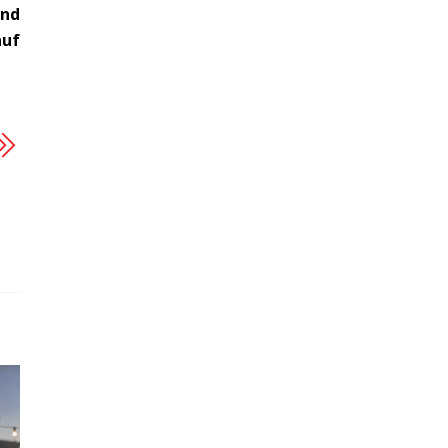
und
auf