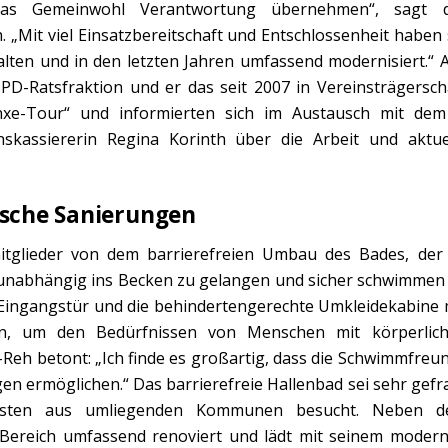
s Gemeinwohl Verantwortung übernehmen“, sagt d
. „Mit viel Einsatzbereitschaft und Entschlossenheit haben 
lten und in den letzten Jahren umfassend modernisiert.“ 
D-Ratsfraktion und er das seit 2007 in Vereinsträgersch
e-Tour“ und informierten sich im Austausch mit dem
skassiererin Regina Korinth über die Arbeit und aktue
sche Sanierungen
itglieder von dem barrierefreien Umbau des Bades, der
unabhängig ins Becken zu gelangen und sicher schwimmen
e Eingangstür und die behindertengerechte Umkleidekabine 
n, um den Bedürfnissen von Menschen mit körperlic
Reh betont: „Ich finde es großartig, dass die Schwimmfreu
n ermöglichen.“ Das barrierefreie Hallenbad sei sehr gefr
ästen aus umliegenden Kommunen besucht. Neben 
Bereich umfassend renoviert und lädt mit seinem moder