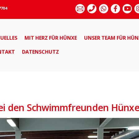
7704
UELLES
MIT HERZ FÜR HÜNXE
UNSER TEAM FÜR HÜN
NTAKT
DATENSCHUTZ
bei den Schwimmfreunden Hünx