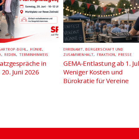
GARTROP-BÜHL
,
HÜNXE
,
EHRENAMT, BÜRGERSCHAFT UND
D
,
REDEN
,
TERMINHINWEIS
ZUSAMMENHALT
,
FRAKTION
,
PRESSE
atzgespräche in
GEMA-Entlastung ab 1. Jul
 20. Juni 2026
Weniger Kosten und
Bürokratie für Vereine