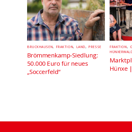
BRUCKHAUSEN
,
FRAKTION
,
LAND
,
PRESSE
FRAKTION
,
HÜNXERWAL
Brömmenkamp-Siedlung:
Marktpl
50.000 Euro für neues
Hünxe |
„Soccerfeld“