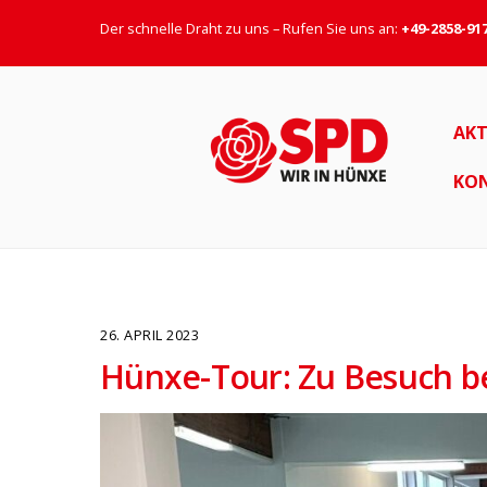
Der schnelle Draht zu uns – Rufen Sie uns an:
+49-2858-91
AKT
KO
26. APRIL 2023
Hünxe-Tour: Zu Besuch 