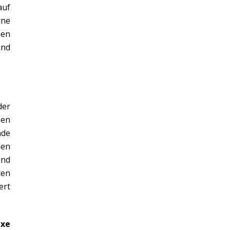
auf
rne
hen
und
der
hen
nde
len
ind
ten
ert
nxe