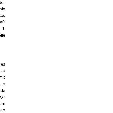
er
sie
Aus
aft
 1.
lle
 es
 zu
mit
hen
nde
agt
dem
nen