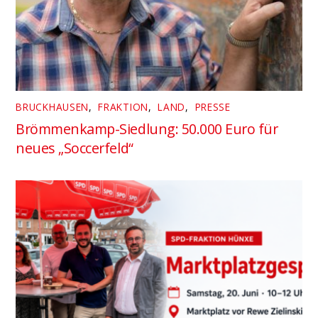
BRUCKHAUSEN
,
FRAKTION
,
LAND
,
PRESSE
Brömmenkamp-Siedlung: 50.000 Euro für
neues „Soccerfeld“