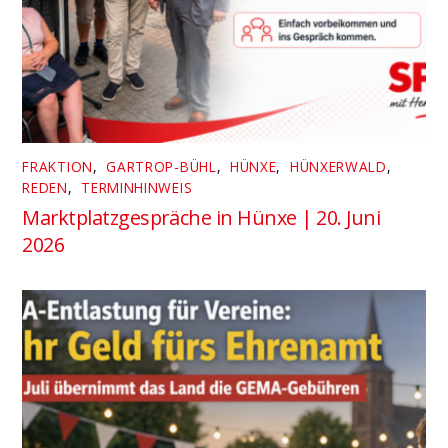
FRAKTION
,
GARTROP-BÜHL
,
HÜNXE
,
HÜNXERWALD
,
REDEN
,
TERMINHINWEIS
Marktplatzgespräche in Hünxe | 20. Juni
2026