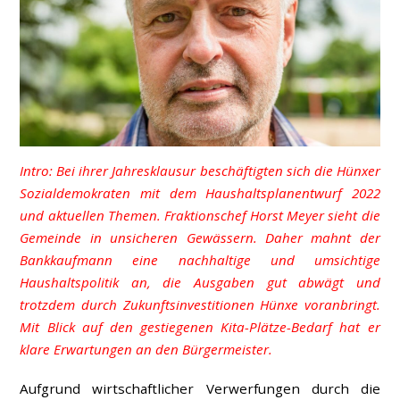
Intro: Bei ihrer Jahresklausur beschäftigten sich die Hünxer
Sozialdemokraten mit dem Haushaltsplanentwurf 2022
und aktuellen Themen. Fraktionschef Horst Meyer sieht die
Gemeinde in unsicheren Gewässern. Daher mahnt der
Bankkaufmann eine nachhaltige und umsichtige
Haushaltspolitik an, die Ausgaben gut abwägt und
trotzdem durch Zukunftsinvestitionen Hünxe voranbringt.
Mit Blick auf den gestiegenen Kita-Plätze-Bedarf hat er
klare Erwartungen an den Bürgermeister.
Aufgrund wirtschaftlicher Verwerfungen durch die