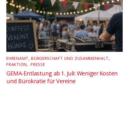
EHRENAMT, BÜRGERSCHAFT UND ZUSAMMENHALT
,
FRAKTION
,
PRESSE
GEMA-Entlastung ab 1. Juli: Weniger Kosten
und Bürokratie für Vereine