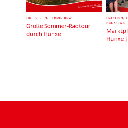
ORTSVEREIN
,
TERMINHINWEIS
FRAKTION
,
HÜNXERWAL
Große Sommer-Radtour
Marktpl
durch Hünxe
Hünxe |