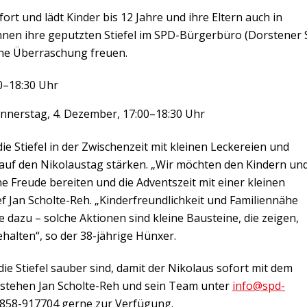
ort und lädt Kinder bis 12 Jahre und ihre Eltern auch in
önnen ihre geputzten Stiefel im SPD-Bürgerbüro (Dorstener 
ine Überraschung freuen.
0–18:30 Uhr
onnerstag, 4. Dezember, 17:00–18:30 Uhr
ie Stiefel in der Zwischenzeit mit kleinen Leckereien und
 auf den Nikolaustag stärken. „Wir möchten den Kindern un
ne Freude bereiten und die Adventszeit mit einer kleinen
f Jan Scholte-Reh. „Kinderfreundlichkeit und Familiennähe
dazu – solche Aktionen sind kleine Bausteine, die zeigen,
ehalten“, so der 38-jährige Hünxer.
ie Stiefel sauber sind, damit der Nikolaus sofort mit dem
 stehen Jan Scholte-Reh und sein Team unter
info@spd-
858-917704 gerne zur Verfügung.