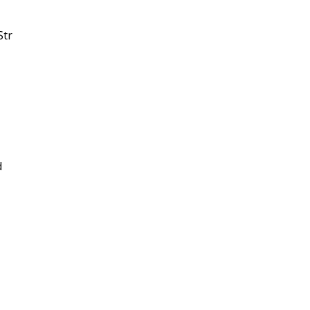
Str
d