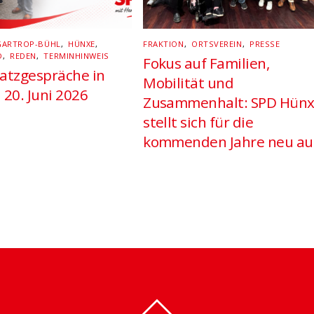
GARTROP-BÜHL
,
HÜNXE
,
FRAKTION
,
ORTSVEREIN
,
PRESSE
D
,
REDEN
,
TERMINHINWEIS
Fokus auf Familien,
atzgespräche in
Mobilität und
 20. Juni 2026
Zusammenhalt: SPD Hün
stellt sich für die
kommenden Jahre neu au