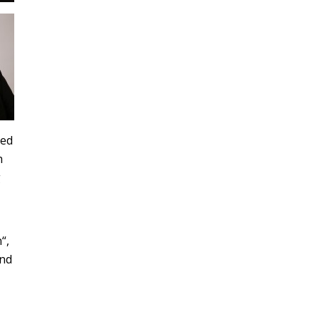
ied
h
g
“,
und