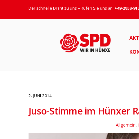
Der schnelle Draht zu uns – Rufen Sie uns an:
+49-2858-91
AKT
KO
2. JUNI 2014
Juso-Stimme im Hünxer R
Allgemein
,