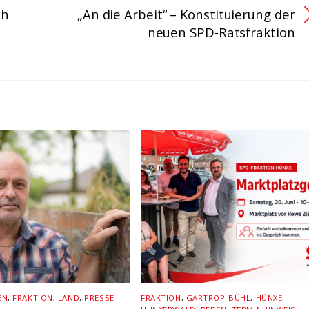
ch
„An die Arbeit“ – Konstituierung der
neuen SPD-Ratsfraktion
EN
,
FRAKTION
,
LAND
,
PRESSE
FRAKTION
,
GARTROP-BÜHL
,
HÜNXE
,