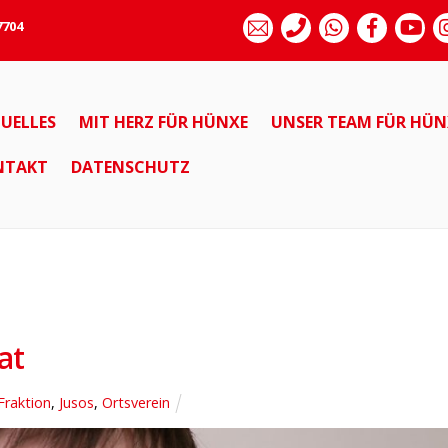
7704
UELLES
MIT HERZ FÜR HÜNXE
UNSER TEAM FÜR HÜN
NTAKT
DATENSCHUTZ
at
Fraktion
,
Jusos
,
Ortsverein