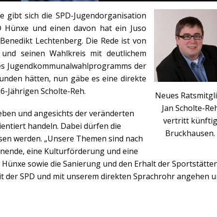
gibt sich die SPD-Jugendorganisation
PD Hünxe und einen davon hat ein Juso
 Benedikt Lechtenberg. Die Rede ist von
 und seinen Wahlkreis mit deutlichem
e des Jugendkommunalwahlprogramms der
nden hätten, nun gäbe es eine direkte
6-Jährigen Scholte-Reh.
Neues Ratsmitgl
Jan Scholte-Re
geben und angesichts der veränderten
vertritt künfti
entiert handeln. Dabei dürfen die
Bruckhausen.
assen werden. „Unsere Themen sind nach
nende, eine Kulturförderung und eine
n Hünxe sowie die Sanierung und den Erhalt der Sportstätten
it der SPD und mit unserem direkten Sprachrohr angehen 