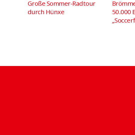
Große Sommer-Radtour
Brömme
durch Hünxe
50.000 
„Soccerf