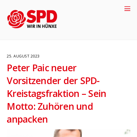
25. AUGUST 2023
Peter Paic neuer
Vorsitzender der SPD-
Kreistagsfraktion – Sein
Motto: Zuhören und
4
anpacken