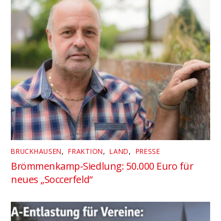
BRUCKHAUSEN
,
FRAKTION
,
LAND
,
PRESSE
Brömmenkamp-Siedlung: 50.000 Euro für
neues „Soccerfeld“