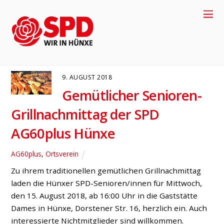
Bratwurst
AG60PLUS
ORTSVEREIN
9. AUGUST 2018
Gemütlicher Senioren-
Grillnachmittag der SPD
AG60plus Hünxe
AG60plus
,
Ortsverein
Zu ihrem traditionellen gemütlichen Grillnachmittag
+49-2858-
laden die Hünxer SPD-Senioren/innen für Mittwoch,
den 15. August 2018, ab 16:00 Uhr in die Gaststätte
Dames in Hünxe, Dorstener Str. 16, herzlich ein. Auch
917704
interessierte Nichtmitglieder sind willkommen.