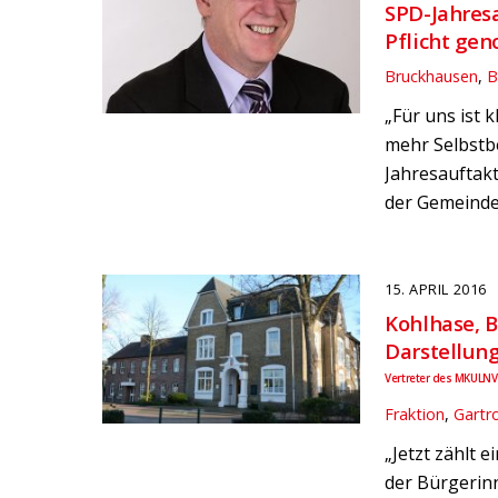
SPD-Jahres
Pflicht g
Bruckhausen
,
B
„Für uns ist 
mehr Selbstb
Jahresauftak
der Gemeinde
15. APRIL 2016
Kohlhase, B
Darstellung
Vertreter des MKULNV
Fraktion
,
Gartr
„Jetzt zählt 
der Bürgerin