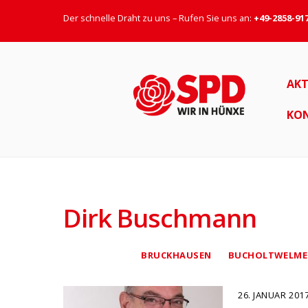
Der schnelle Draht zu uns – Rufen Sie uns an:
+49-2858-91
AKT
KO
Dirk Buschmann
BRUCKHAUSEN
BUCHOLTWELME
26. JANUAR 201