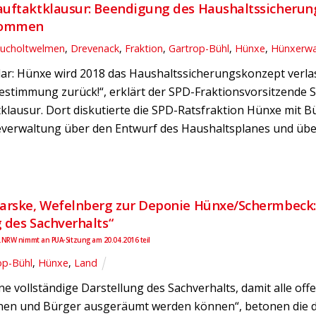
auftaktklausur: Beendigung des Haushaltssicherung
enommen
ucholtwelmen
,
Drevenack
,
Fraktion
,
Gartrop-Bühl
,
Hünxe
,
Hünxerwa
klar: Hünxe wird 2018 das Haushaltssicherungskonzept verl
estimmung zurück!“, erklärt der SPD-Fraktionsvorsitzende
tklausur. Dort diskutierte die SPD-Ratsfraktion Hünxe mit
verwaltung über den Entwurf des Haushaltsplanes und über
arske, Wefelnberg zur Deponie Hünxe/Schermbeck: „
 des Sachverhalts“
.NRW nimmt an PUA-Sitzung am 20.04.2016 teil
op-Bühl
,
Hünxe
,
Land
eine vollständige Darstellung des Sachverhalts, damit alle 
nen und Bürger ausgeräumt werden können“, betonen die d