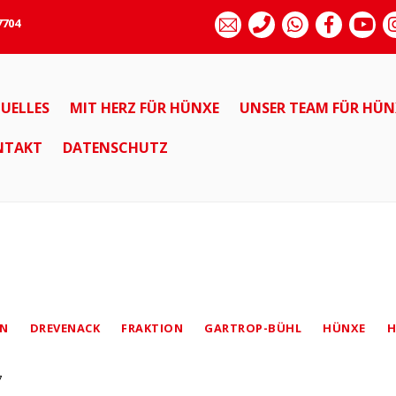
7704
UELLES
MIT HERZ FÜR HÜNXE
UNSER TEAM FÜR HÜN
NTAKT
DATENSCHUTZ
N
DREVENACK
FRAKTION
GARTROP-BÜHL
HÜNXE
H
7