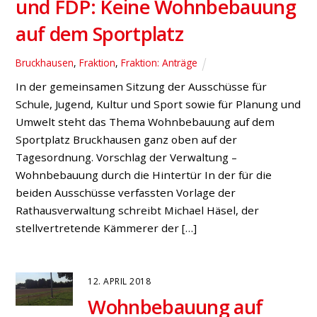
Haushaltssicherungskonzept verlassen. Damit
gewinnen wir als Gemeinde wieder mehr
Selbstbestimmung zurück!“, erklärt der SPD-
Fraktionsvorsitzende Stephan Barske im Nachgang
der Jahresauftaktklausur. Dort diskutierte die SPD-
Ratsfraktion Hünxe mit Bürgermeister Dirk
Buschmann und Vertretern der Gemeindeverwaltung
über den Entwurf des Haushaltsplanes und über
gemeinsame Zielsetzungen für das Jahr 2017.
15. APRIL 2016
Kohlhase, Barske,
Wefelnberg zur Deponie
Hünxe/Schermbeck: „Jetzt zählt
eine vollständige Darstellung