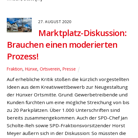
und Andreas Katzer sprechen sich gegen eine weitere
Trasse aus. Das Unternehmen Amprion treibt den
Ausbau der Gleichstromverbindung A-Nord zwischen
Emden-Ost und Osterath voran. Drei mögliche
Trassenverläufe für die Windstromverbindung stehen
derzeit zur Auswahl. Das Unternehmen bevorzugt
einen Trassenverlauf mit Rheinquerung bei Rees bei
[…]
10. AUGUST 2020
Verkehrszählung:
12.293 Fahrzeuge am
Tenderingsweg / Schwarzen
Weg