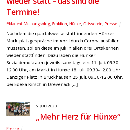
Resolution gegen Kunstfluglärm
in der Gemeinde Hünxe
Fraktion
,
Fraktion: Anträge
,
Gartrop-Bühl
,
Hünxerwald
In seiner Sitzung am 17. Juni 2020 beschloss der Rat
der Gemeinde Hünxe diese Resolution in
überparteilicher Einstimmigkeit. Resolutionsantrag
der Fraktionen im Rat der Gemeinde Hünxe der CDU,
SPD, Bündnis‘90/Die Grünen, UWH und FDP sowie der
Ratsmitglieder Ralf Lange, Markus Kempmann,
Stephan Barske und Wolfgang Schüring Sehr geehrter
Herr Bürgermeister, hiermit beantragen wir
folgenden Resolutionsantrag […]
5. MAI 2018
Horst Meyer (SPD):