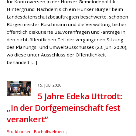
13. JULI 2020
Drevenacker
Ratskandidaten laden zum
Spaziergang im idyllischen
Krudenburg ein
Drevenack
,
Fraktion
,
Krudenburg
,
Presse
Am Donnerstag, den 16. Juli 2020, laden die
Ratskandidaten (SPD) Andreas Katzer, Waltraud
Schilling und Mendina Scholte-Reh zum Spaziergang in
Krudenburg ein. Treffpunkt ist der Spielplatz am
Lippeweg 7 um 17 Uhr. Bei dieser Gelegenheit wollen
die drei Kandidaten über die Entwicklungen im kleinen
Lippedorf sprechen und Aufgaben für den
Gemeinderat mitnehmen. Dabei soll es […]