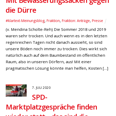
Hünxer Bürgermeister werden
Allgemein
Jetzt ist es offiziell: Volker Marquard ist
Bürgermeisterkandidat der SPD Hünxe für die
Kommunalwahl am 13. September. Auf der
Aufstellungsversammlung der Sozialdemokraten in der
Aula der Gesamtschule Hünxe wurde der
Unternehmer mit 92% der Stimmen zum Kandidaten
für das höchste Amt in der Gemeinde Hünxe
nominiert. Als zentrale Ziele seiner Kandidatur nennt
Marquard die Schaffung […]
18. JUNI 2020
Rat beschließt