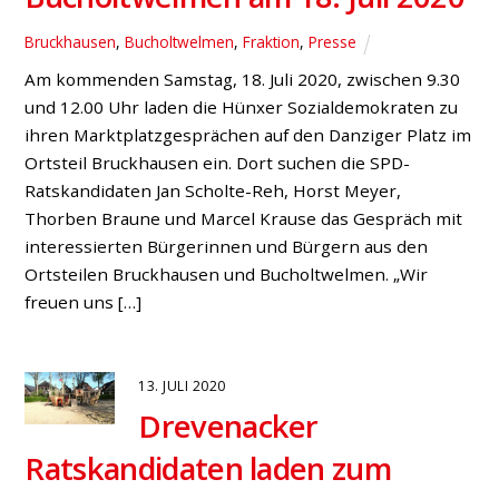
SPD-
Marktplatzgespräche finden
wieder statt – das sind die
Termine!
#klartext-Meinungsblog
,
Fraktion
,
Hünxe
,
Ortsverein
,
Presse
Nachdem die quartalsweise stattfindenden Hünxer
Marktplatzgespräche im April durch Corona ausfallen
mussten, sollen diese im Juli in allen drei Ortskernen
wieder stattfinden. Dazu laden die Hünxer
Sozialdemokraten jeweils samstags ein: 11. Juli, 09.30-
12.00 Uhr, am Markt in Hünxe 18. Juli, 09.30-12.00 Uhr,
Danziger Platz in Bruckhausen 25. Juli, 09.30-12.00 Uhr,
bei Edeka Kirsch in Drevenack […]