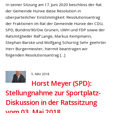
12. APRIL 2018
Wohnbebauung auf
dem Sportplatz? Bürgermeister
beantwortet Anfrage von SPD
und Bündnis ’90/Die Grünen
Bruckhausen
,
Fraktion
„Das ist ein deutliches Statement des Bürgermeisters
zur weiteren Entwicklung in Bruckhausen“, erklären
die beiden Hünxer Fraktionsvorsitzenden Horst Meyer
(SPD) und Heike Kohlhase (Bündnis ‘90/Die Grünen).
Nachdem sie im November 2017 eine umfassende
Anfrage zum Wohnraumbedarf im Ortsteil
Bruckhausen an Bürgermeister Buschmann und das