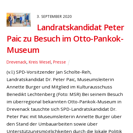
zu 20 Parkplätzen. Über 1.000 Unterschriften sind
bereits zusammengekommen. Auch der SPD-Chef Jan
Scholte-Reh sowie SPD-Fraktionsvorsitzender Horst
Meyer äußern sich in der Diskussion: So müssten die
Sorgen über […]
17. AUGUST 2020
Masken-Aktion: 820
Euro für die Jugendfeuerwehr
Hünxe
Fraktion
,
Hünxe
,
Ortsverein
,
Presse
Seit Ende April gilt in Nordrhein-Westfalen die
Maskenpflicht, um die Weiterverbreitung des Corona-
Virus einzudämmen. In einer Blitzaktion verteilten die