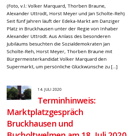
9. JULI 2020
Baumbestand in Hünxe:
Mit Bewässerungssäcken gegen
die Dürre
#klartext-Meinungsblog
,
Fraktion
,
Fraktion: Anträge
,
Presse
(v. Mendina Scholte-Reh) Die Sommer 2018 und 2019
waren sehr trocken. Und auch wenn es in den letzten
regenreichen Tagen nicht danach aussieht, so sind
unsere Böden noch immer zu trocken. Dies wirkt sich
natürlich auch auf dem Baumbestand im öffentlichen
Raum, also in unseren Dörfern, aus! Mit einer
pragmatischen Lösung könnte man helfen, Kosten […]
7. JULI 2020