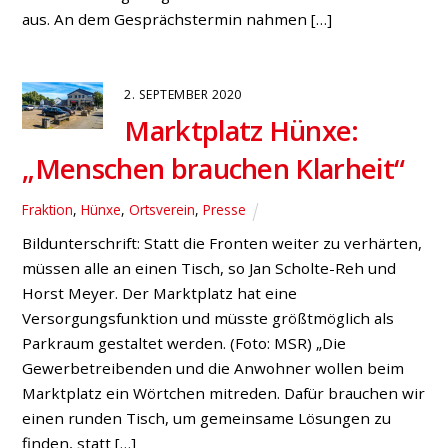
Hünxer Sozialdemokraten damals selbstgenähte
Community-Masken gegen eine kleine freiwillige
Spende an die Jugendfeuerwehr. Dabei waren die
hochwertig und liebevoll genähten Masken von der
Bucholtwelmer Schneiderin Erika Kochheim in
Windeseile vergriffen und so kamen bei den
Verteilaktionen […]
16. AUGUST 2020
Amprion –
Schmerzgrenze erreicht: Keine
weitere Trasse in Drevenack
Bucholtwelmen
,
Drevenack
Jetzt Einspruch einlegen! Die SPD-Ratskandidaten für
Drevenack Waltraud Schilling, Mendina Scholte-Reh