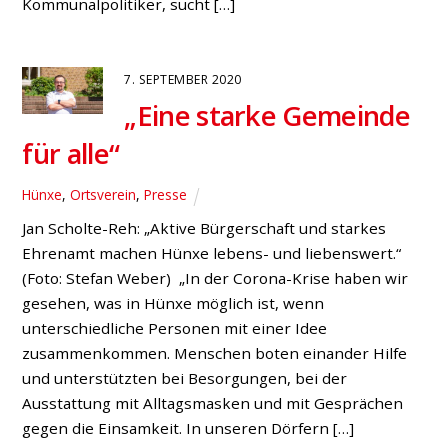
Parkraum gestaltet werden. (Foto: MSR) „Die
Gewerbetreibenden und die Anwohner wollen beim
Marktplatz ein Wörtchen mitreden. Dafür brauchen wir
einen runden Tisch, um gemeinsame Lösungen zu
finden, statt […]
27. AUGUST 2020
Marktplatz-Diskussion:
Brauchen einen moderierten
Prozess!
Fraktion
,
Hünxe
,
Ortsverein
,
Presse
Auf erhebliche Kritik stoßen die kürzlich vorgestellten
Ideen aus dem Kreativwettbewerb zur Neugestaltung
der Hünxer Ortsmitte. Grund: Gewerbetreibende und
Kunden fürchten um eine mögliche Streichung von bis