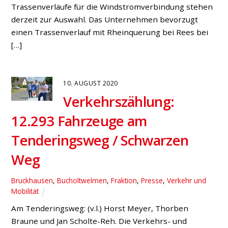
Neues in Sachen Datenschutz: Äußerst zufrieden
zeigen sich SPD-Fraktionsvorsitzender Horst Meyer
und SPD-Parteichef Jan Scholte-Reh mit der schnellen,
positiven Reaktion der Hünxer Gemeindeverwaltung
zur Frage des Datenschutzes bei Bauvoranfragen und -
anträgen in der Gemeindepolitik. So teilte Klaus
Stratenwerth, der allgemeine Vertreter der
Verwaltung, in Reaktion auf den SPD-Antrag mit, dass
die Gemeindeverwaltung die Angelegenheit
angesichts […]
21. JULI 2020
Zwischen öffentlicher
Transparenz und persönlichem
Datenschutz bei Bauanträgen: