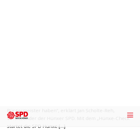
Personalvorschlags soll er am 04. November in der
ersten Sitzung des neuen Gemeinderats gewählt
werden. „Jan Scholte-Reh ist ein bekanntes und junges
Gesicht in der Gemeinde. Er ist leidenschaftlicher
Kommunalpolitiker, sucht […]
7. SEPTEMBER 2020
„Eine starke Gemeinde
für alle“
Hünxe
,
Ortsverein
,
Presse
Jan Scholte-Reh: „Aktive Bürgerschaft und starkes
Ehrenamt machen Hünxe lebens- und liebenswert.“
(Foto: Stefan Weber) „In der Corona-Krise haben wir
gesehen, was in Hünxe möglich ist, wenn
unterschiedliche Personen mit einer Idee