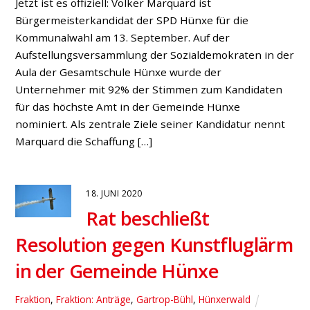
23. APRIL 2018
Änderungsantrag von
SPD, Bündnis ’90/Die Grünen
und FDP: Keine Wohnbebauung
auf dem Sportplatz
Bruckhausen
,
Fraktion
,
Fraktion: Anträge
In der gemeinsamen Sitzung der Ausschüsse für
Schule, Jugend, Kultur und Sport sowie für Planung und
Umwelt steht das Thema Wohnbebauung auf dem
Sportplatz Bruckhausen ganz oben auf der
Tagesordnung. Vorschlag der Verwaltung –
Wohnbebauung durch die Hintertür In der für die
beiden Ausschüsse verfassten Vorlage der
Rathausverwaltung schreibt Michael Häsel, der
stellvertretende Kämmerer der […]