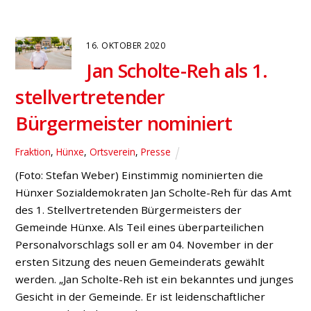
im überregional bekannten Otto-Pankok-Museum in
Drevenack tauschte sich SPD-Landratskandidat Dr.
Peter Paic mit Museumsleiterin Annette Burger über
den Stand der Umbauarbeiten sowie über
Unterstützungsmöglichkeiten durch die lokale Politik
aus. An dem Gesprächstermin nahmen […]
2. SEPTEMBER 2020
Marktplatz Hünxe:
„Menschen brauchen Klarheit“
Fraktion
,
Hünxe
,
Ortsverein
,
Presse
Bildunterschrift: Statt die Fronten weiter zu verhärten,
müssen alle an einen Tisch, so Jan Scholte-Reh und
Horst Meyer. Der Marktplatz hat eine
Versorgungsfunktion und müsste größtmöglich als