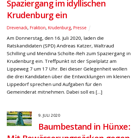
5. JULI 2020
„Mehr Herz für Hünxe“
Presse
(Foto: Stefan Weber, 2020) Jan Scholte-Reh ist
Spitzenkandidat der Hünxer SPD für den Gemeinderat.
Wahlprogramm nach großer Bürgerbeteiligung für den
13. September beschlossen. Mit einer großen Online-
Befragung und mehreren Dorfwerkstätten sind die
Hünxer Sozialdemokraten ins Kommunalwahljahr 2020
gestartet. Jetzt haben die Genossen ihr
Bürgerwahlprogramm mit dem Titel „Für unser Hünxe
von morgen“ als Fahrplan für […]
18. JUNI 2020
Volker Marquard will