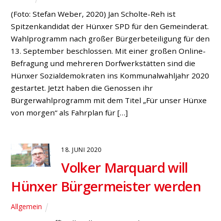
Stellungnahme zur Sportplatz-
Diskussion in der Ratssitzung
vom 03. Mai 2018
Bruckhausen
,
Fraktion
-es gilt das gesprochene Wort- Sehr geehrter Herr
Bürgermeister, liebe Kolleginnen und Kollegen im
Gemeinderat, in den gemeinsamen Sitzungen der
Ausschüsse für Schule, Jugend, Kultur und Sport sowie
für Planung/Umwelt hat uns die Verwaltung die
Begrifflichkeit des Rahmenplanes erklärt. Es ist richtig,
dass ein Rahmenplan keinen rechtsverbindlichen
Charakter hat. Er ordnet sich aber zwischen
Flächennutzung- […]