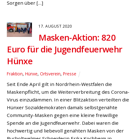
Bruckhausen
,
Bucholtwelmen
,
Fraktion
,
Presse
,
Verkehr und
Mobilität
Am Tenderingsweg: (v.l.) Horst Meyer, Thorben
Braune und Jan Scholte-Reh. Die Verkehrs- und
Parksituation am Tenderingsweg und Schwarzen Weg
sorgt für Unmut bei den dortigen Anwohnern. Die
eigentlich als Wirtschaftswege ausgelegten, schmalen
Straßen werden täglich von Pendlern aus Voerde auf
dem Weg zu den Autobahnauffahrten der A 3 oder A
59 sowie in die Dinslakener […]
5. AUGUST 2020
VIDEO: Warum Volker
Marquard
Bürgermeister von Hünxe