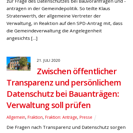
Marktplatzgespräch
Bruckhausen und
Bucholtwelmen am 18. Juli 2020
Bruckhausen
,
Bucholtwelmen
,
Fraktion
,
Presse
Am kommenden Samstag, 18. Juli 2020, zwischen 9.30
und 12.00 Uhr laden die Hünxer Sozialdemokraten zu
ihren Marktplatzgesprächen auf den Danziger Platz im
Ortsteil Bruckhausen ein. Dort suchen die SPD-
Ratskandidaten Jan Scholte-Reh, Horst Meyer,
Thorben Braune und Marcel Krause das Gespräch mit
interessierten Bürgerinnen und Bürgern aus den
Ortsteilen Bruckhausen und Bucholtwelmen. „Wir
freuen uns […]