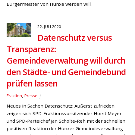
„In der Dorfgemeinschaft fest
verankert“
Bruckhausen
,
Bucholtwelmen
(Foto, v.l.: Volker Marquard, Thorben Braune,
Alexander Uttrodt, Horst Meyer und Jan Scholte-Reh)
Seit fünf Jahren läuft der Edeka-Markt am Danziger
Platz in Bruckhausen unter der Regie von Inhaber
Alexander Uttrodt. Aus Anlass des besonderen
Jubiläums besuchten die Sozialdemokraten Jan
Scholte-Reh, Horst Meyer, Thorben Braune mit
Bürgermeisterkandidat Volker Marquard den
Supermarkt, um persönliche Glückwünsche zu […]
14. JULI 2020
Terminhinweis: