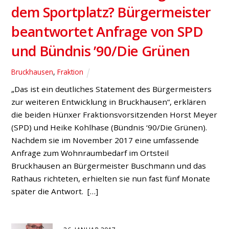
des Sachverhalts“
Vertreter des MKULNV.NRW nimmt an PUA-Sitzung am
20.04.2016 teil
Fraktion
,
Gartrop-Bühl
,
Hünxe
,
Land
„Jetzt zählt eine vollständige Darstellung des
Sachverhalts, damit alle offenen Fragen beantwortet
und etwaige Sorgen der Bürgerinnen und Bürger
ausgeräumt werden können“, betonen die drei Hünxer
Fraktionsvorsitzenden Heike Kohlhase (Grüne),
Stephan Barske (SPD) und Michael Wefelnberg (CDU)
in Hinblick auf die derzeitige Berichterstattung zur
Deponie Hünxe/Schermbeck. Daher habe man sich an
den hiesigen SPD-Landtagsabgeordneten Norbert […]