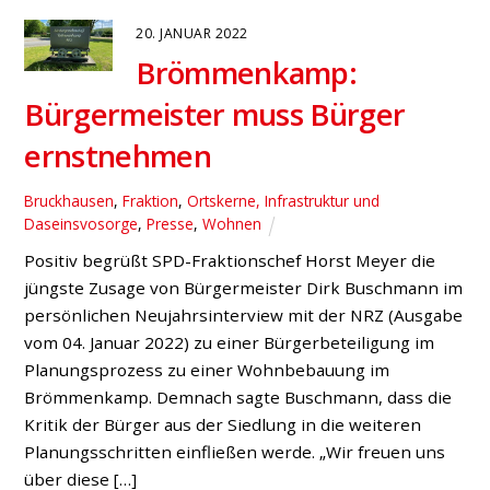
zusammenkommen. Menschen boten einander Hilfe
und unterstützten bei Besorgungen, bei der
Ausstattung mit Alltagsmasken und mit Gesprächen
gegen die Einsamkeit. In unseren Dörfern […]
3. SEPTEMBER 2020
Landratskandidat Peter
Paic zu Besuch im Otto-Pankok-
Museum
Drevenack
,
Kreis Wesel
,
Presse
(v.l.) SPD-Vorsitzender Jan Scholte-Reh,
Landratskandidat Dr. Peter Paic, Museumsleiterin
Annette Burger und Mitglied im Kulturausschuss
Benedikt Lechtenberg (Foto: MSR) Bei seinem Besuch