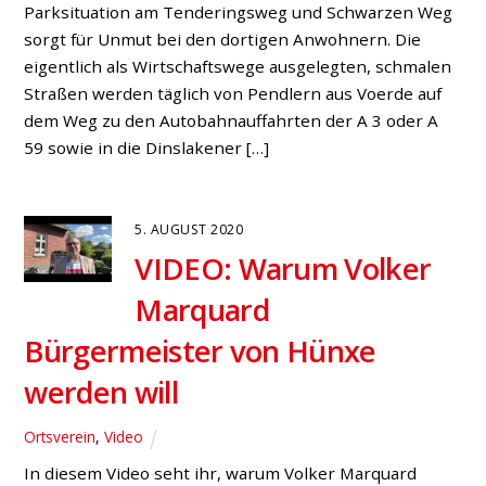
Verwaltung soll prüfen
Allgemein
,
Fraktion
,
Fraktion: Anträge
,
Presse
Die Fragen nach Transparenz und Datenschutz sorgen
für Kontroversen in der Hünxer Gemeindepolitik.
Hintergrund: Nachdem sich ein Hünxer Bürger beim
Landesdatenschutzbeauftragten beschwerte, schoben
Bürgermeister Buschmann und die Verwaltung bisher
öffentlich diskutierte Bauvoranfragen und -anträge in
den nicht-öffentlichen Teil der vergangenen Sitzung
des Planungs- und Umweltausschusses (23. Juni 2020),
wo diese unter Ausschluss der Öffentlichkeit
behandelt […]
15. JULI 2020
5 Jahre Edeka Uttrodt: