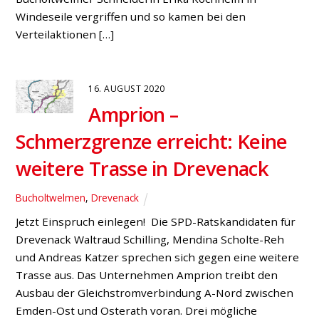
werden will
Ortsverein
,
Video
In diesem Video seht ihr, warum Volker Marquard
Bürgermeister von Hünxe werden will.
22. JULI 2020
Datenschutz versus
Transparenz:
Gemeindeverwaltung will durch
den Städte- und Gemeindebund
prüfen lassen
Fraktion
,
Presse