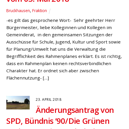
Rathaus richteten, erhielten sie nun fast fünf Monate
später die Antwort. […]
26. JANUAR 2017
SPD-
Jahresauftaktklausur:
Beendigung des
Haushaltssicherungskonzeptes.
Bürgermeister in die Pflicht
genommen
Bruckhausen
,
Bucholtwelmen
,
Drevenack
,
Fraktion
,
Gartrop-
Bühl
,
Hünxe
,
Hünxerwald
,
Krudenburg
„Für uns ist klar: Hünxe wird 2018 das