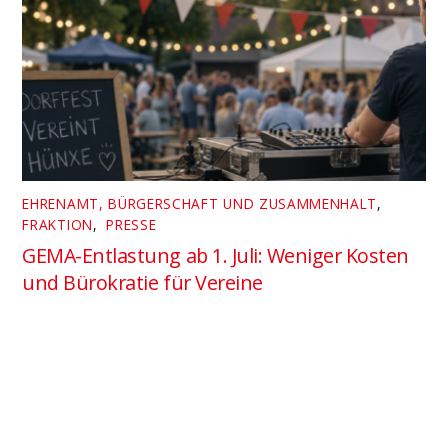
EHRENAMT, BÜRGERSCHAFT UND ZUSAMMENHALT
,
FRAKTION
,
PRESSE
GEMA-Entlastung ab 1. Juli: Weniger Kosten
und Bürokratie für Vereine