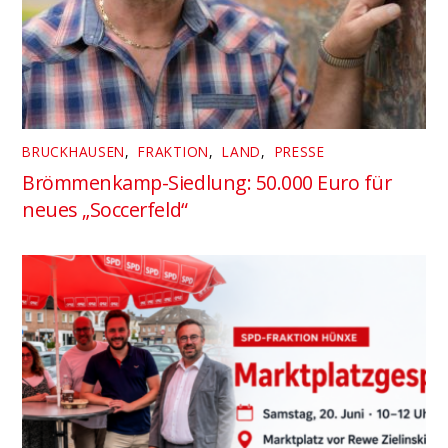
BRUCKHAUSEN
,
FRAKTION
,
LAND
,
PRESSE
Brömmenkamp-Siedlung: 50.000 Euro für
neues „Soccerfeld“