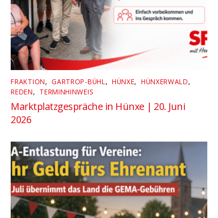
FRAKTION
,
GARTROP-BÜHL
,
HÜNXE
,
HÜNXERWALD
,
REDEN
,
TERMINHINWEIS
Marktplatzgespräche in Hünxe | 20. Juni
2026