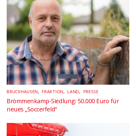
BRUCKHAUSEN
,
FRAKTION
,
LAND
,
PRESSE
Brömmenkamp-Siedlung: 50.000 Euro für
neues „Soccerfeld“