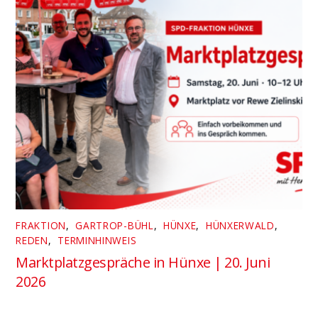
FRAKTION
,
GARTROP-BÜHL
,
HÜNXE
,
HÜNXERWALD
,
REDEN
,
TERMINHINWEIS
Marktplatzgespräche in Hünxe | 20. Juni
2026