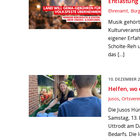
Entlastung 
Ehrenamt, Bür
Musik gehört 
Kulturveranst
eigener Erfa
Scholte-Reh u
das […]
10. DEZEMBER 
Helfen, wo 
Jusos
,
Ortsvere
Die Jusos Hün
Samstag, 13.
Uttrodt am Da
Bedarfs. Die I