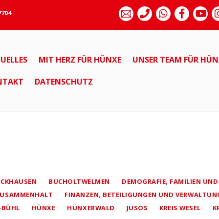
7704
UELLES
MIT HERZ FÜR HÜNXE
UNSER TEAM FÜR HÜN
NTAKT
DATENSCHUTZ
UCKHAUSEN
BUCHOLTWELMEN
DEMOGRAFIE, FAMILIEN UND
 ZUSAMMENHALT
FINANZEN, BETEILIGUNGEN UND VERWALTUN
-BÜHL
HÜNXE
HÜNXERWALD
JUSOS
KREIS WESEL
K