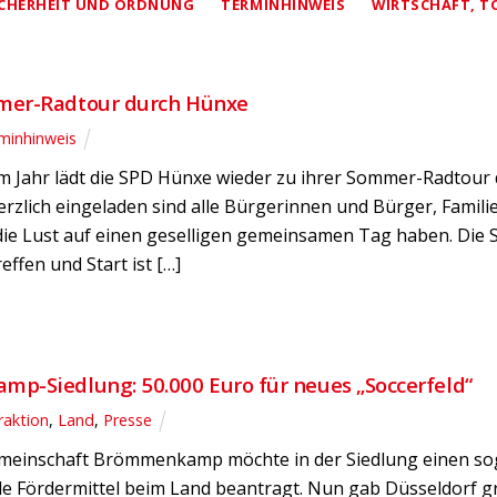
ICHERHEIT UND ORDNUNG
TERMINHINWEIS
WIRTSCHAFT, 
mer-Radtour durch Hünxe
minhinweis
em Jahr lädt die SPD Hünxe wieder zu ihrer Sommer-Radtour
erzlich eingeladen sind alle Bürgerinnen und Bürger, Famil
 die Lust auf einen geselligen gemeinsamen Tag haben. Die
reffen und Start ist […]
p-Siedlung: 50.000 Euro für neues „Soccerfeld“
raktion
,
Land
,
Presse
emeinschaft Brömmenkamp möchte in der Siedlung einen so
 Fördermittel beim Land beantragt. Nun gab Düsseldorf grü