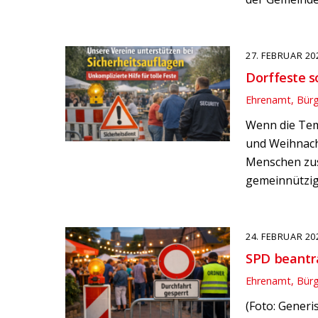
27. FEBRUAR 20
Dorffeste s
Ehrenamt, Bür
Wenn die Temp
und Weihnach
Menschen zus
gemeinnützige
24. FEBRUAR 20
SPD beantra
Ehrenamt, Bür
(Foto: Gener