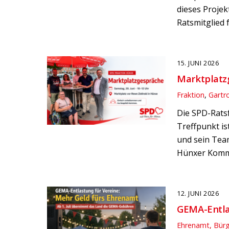
dieses Proje
Ratsmitglied 
15. JUNI 2026
Marktplatzg
Fraktion
,
Gartr
Die SPD-Ratsf
Treffpunkt is
und sein Tea
Hünxer Kommu
12. JUNI 2026
GEMA-Entlas
Ehrenamt, Bür