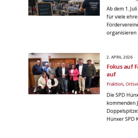
Ab dem 1. Ju
für viele ehr
Fördervereine
organisieren 
2. APRIL 2026
Fokus auf F
auf
Fraktion
,
Ortsv
Die SPD Hünx
kommenden Jah
Doppelspitze
Hünxer SPD Ko