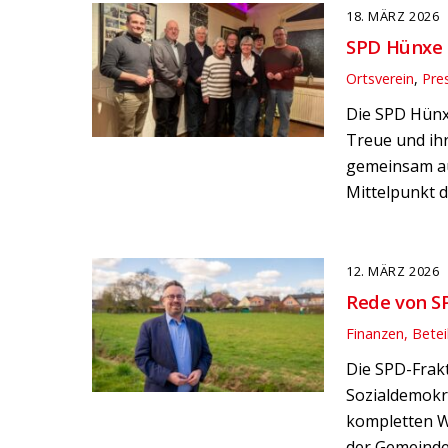
18. MÄRZ 2026
SPD Hünxe e
Ortsverein
,
Pre
Die SPD Hünx
Treue und ih
gemeinsam auf
Mittelpunkt 
12. MÄRZ 2026
Rede von SP
Finanzen, Bete
Die SPD-Frak
Sozialdemokr
kompletten W
der Gemeinde