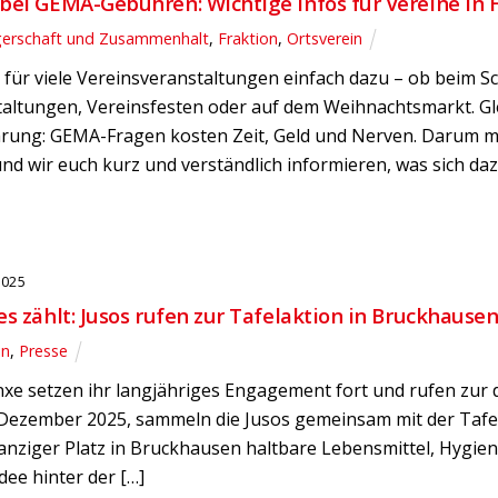
bei GEMA-Gebühren: Wichtige Infos für Vereine in
gerschaft und Zusammenhalt
,
Fraktion
,
Ortsverein
für viele Vereinsveranstaltungen einfach dazu – ob beim Sc
altungen, Vereinsfesten oder auf dem Weihnachtsmarkt. Gle
hrung: GEMA-Fragen kosten Zeit, Geld und Nerven. Darum m
nd wir euch kurz und verständlich informieren, was sich d
2025
es zählt: Jusos rufen zur Tafelaktion in Bruckhausen
in
,
Presse
xe setzen ihr langjähriges Engagement fort und rufen zur d
 Dezember 2025, sammeln die Jusos gemeinsam mit der Tafel
nziger Platz in Bruckhausen haltbare Lebensmittel, Hygien
dee hinter der […]