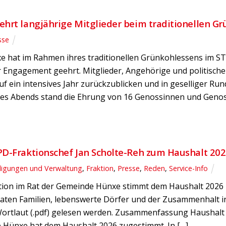
hrt langjährige Mitglieder beim traditionellen G
sse
e hat im Rahmen ihres traditionellen Grünkohlessens im STV
r Engagement geehrt. Mitglieder, Angehörige und politis
 ein intensives Jahr zurückzublicken und in geselliger Ru
des Abends stand die Ehrung von 16 Genossinnen und Genoss
D-Fraktionschef Jan Scholte-Reh zum Haushalt 202
iligungen und Verwaltung
,
Fraktion
,
Presse
,
Reden
,
Service-Info
tion im Rat der Gemeinde Hünxe stimmt dem Haushalt 2026 z
aten Familien, lebenswerte Dörfer und der Zusammenhalt in
ortlaut (.pdf) gelesen werden. Zusammenfassung Haushalt i
 Hünxe hat dem Haushalt 2026 zugestimmt. In […]