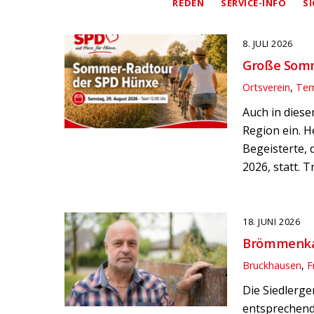
REDEN
SERVICE-INFO
S
8. JULI 2026
Große Som
Ortsverein
,
Ter
Auch in dies
Region ein. H
Begeisterte,
2026, statt. T
18. JUNI 2026
Brömmenkam
Bruckhausen
,
F
Die Siedlerg
entsprechende