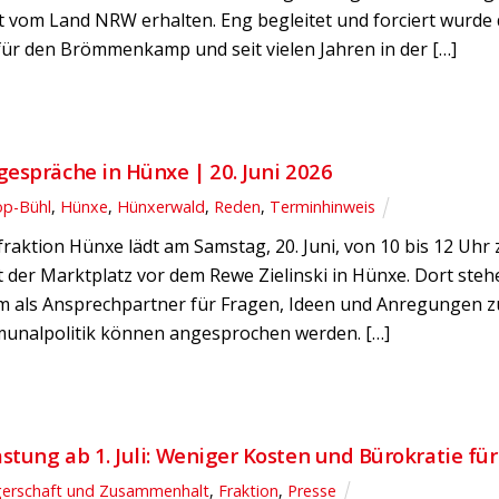
kt vom Land NRW erhalten. Eng begleitet und forciert wurd
für den Brömmenkamp und seit vielen Jahren in der […]
espräche in Hünxe | 20. Juni 2026
op-Bühl
,
Hünxe
,
Hünxerwald
,
Reden
,
Terminhinweis
raktion Hünxe lädt am Samstag, 20. Juni, von 10 bis 12 Uhr
t der Marktplatz vor dem Rewe Zielinski in Hünxe. Dort ste
m als Ansprechpartner für Fragen, Ideen und Anregungen z
nalpolitik können angesprochen werden. […]
tung ab 1. Juli: Weniger Kosten und Bürokratie für
gerschaft und Zusammenhalt
,
Fraktion
,
Presse