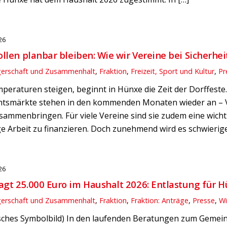
26
ollen planbar bleiben: Wie wir Vereine bei Sicherhe
gerschaft und Zusammenhalt
,
Fraktion
,
Freizeit, Sport und Kultur
,
Pr
eraturen steigen, beginnt in Hünxe die Zeit der Dorffeste.
tsmärkte stehen in den kommenden Monaten wieder an – V
ammenbringen. Für viele Vereine sind sie zudem eine wich
 Arbeit zu finanzieren. Doch zunehmend wird es schwierige
26
gt 25.000 Euro im Haushalt 2026: Entlastung für H
gerschaft und Zusammenhalt
,
Fraktion
,
Fraktion: Anträge
,
Presse
,
Wi
isches Symbolbild) In den laufenden Beratungen zum Gemei