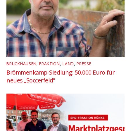
BRUCKHAUSEN
,
FRAKTION
,
LAND
,
PRESSE
Brömmenkamp-Siedlung: 50.000 Euro für
neues „Soccerfeld“