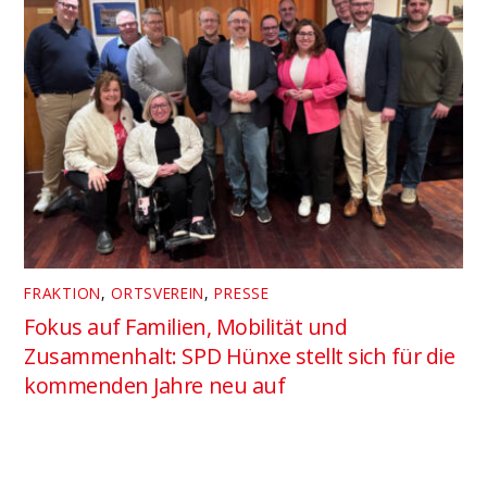
FRAKTION
,
ORTSVEREIN
,
PRESSE
Fokus auf Familien, Mobilität und
Zusammenhalt: SPD Hünxe stellt sich für die
kommenden Jahre neu auf