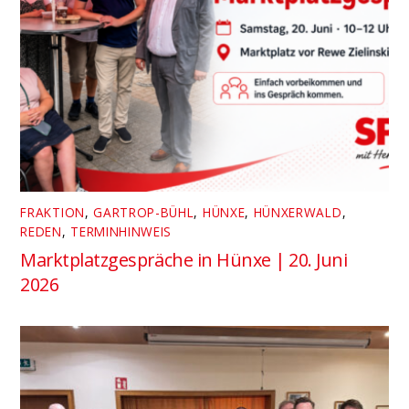
FRAKTION
,
GARTROP-BÜHL
,
HÜNXE
,
HÜNXERWALD
,
REDEN
,
TERMINHINWEIS
Marktplatzgespräche in Hünxe | 20. Juni
2026