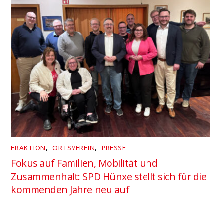
FRAKTION
,
ORTSVEREIN
,
PRESSE
Fokus auf Familien, Mobilität und
Zusammenhalt: SPD Hünxe stellt sich für die
kommenden Jahre neu auf