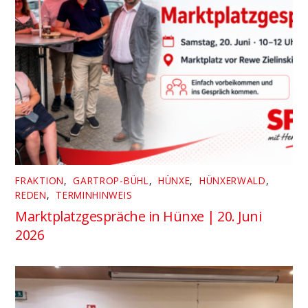
FRAKTION
,
GARTROP-BÜHL
,
HÜNXE
,
HÜNXERWALD
,
REDEN
,
TERMINHINWEIS
Marktplatzgespräche in Hünxe | 20. Juni
2026