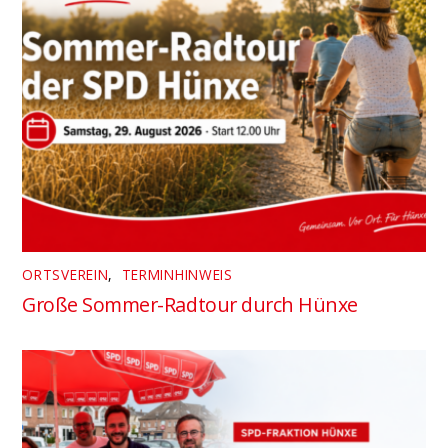
ORTSVEREIN
,
TERMINHINWEIS
Große Sommer-Radtour durch Hünxe