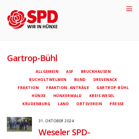
Gartrop-Bühl
4
ALLGEMEIN
ASF
BRUCKHAUSEN
BUCHOLTWELMEN
BUND
DREVENACK
FRAKTION
FRAKTION: ANTRÄGE
GARTROP-BÜHL
HÜNXE
HÜNXERWALD
KREIS WESEL
KRUDENBURG
LAND
ORTSVEREIN
PRESSE
31. OKTOBER 2024
Weseler SPD-