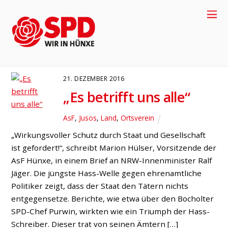
Stärkung
ASF
JUSOS
LAND
ORTSVEREIN
21. DEZEMBER 2016
„Es betrifft uns alle“
AsF
,
Jusos
,
Land
,
Ortsverein
„Wirkungsvoller Schutz durch Staat und Gesellschaft
ist gefordert!“, schreibt Marion Hülser, Vorsitzende der
AsF Hünxe, in einem Brief an NRW-Innenminister Ralf
Jäger. Die jüngste Hass-Welle gegen ehrenamtliche
+49-2858-
Politiker zeigt, dass der Staat den Tätern nichts
entgegensetze. Berichte, wie etwa über den Bocholter
SPD-Chef Purwin, wirkten wie ein Triumph der Hass-
917704
Schreiber. Dieser trat von seinen Ämtern […]