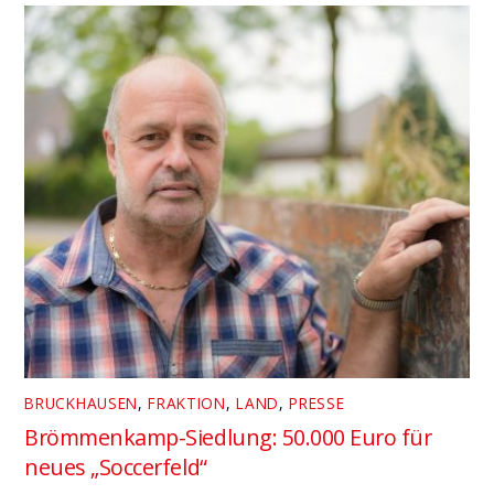
BRUCKHAUSEN
,
FRAKTION
,
LAND
,
PRESSE
Brömmenkamp-Siedlung: 50.000 Euro für
neues „Soccerfeld“