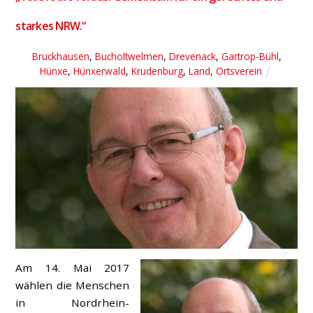
starkes NRW.“
Bruckhausen
,
Bucholtwelmen
,
Drevenack
,
Gartrop-Bühl
,
Hünxe
,
Hünxerwald
,
Krudenburg
,
Land
,
Ortsverein
Am 14. Mai 2017
wählen die Menschen
in Nordrhein-