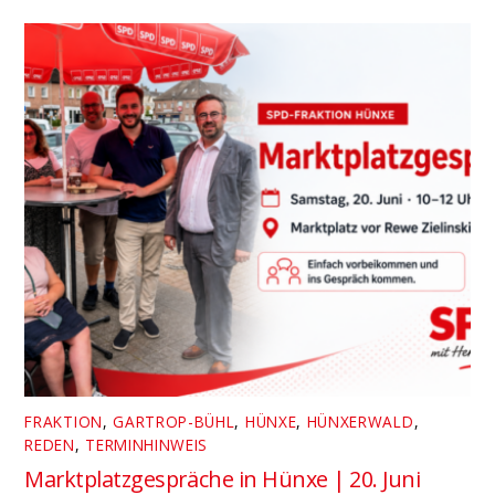
FRAKTION
,
GARTROP-BÜHL
,
HÜNXE
,
HÜNXERWALD
,
REDEN
,
TERMINHINWEIS
Marktplatzgespräche in Hünxe | 20. Juni