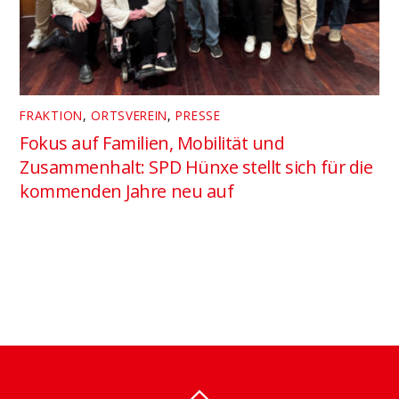
FRAKTION
,
ORTSVEREIN
,
PRESSE
Fokus auf Familien, Mobilität und
Zusammenhalt: SPD Hünxe stellt sich für die
kommenden Jahre neu auf