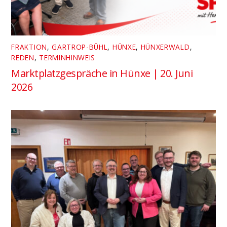
FRAKTION
,
GARTROP-BÜHL
,
HÜNXE
,
HÜNXERWALD
,
REDEN
,
TERMINHINWEIS
Marktplatzgespräche in Hünxe | 20. Juni
2026