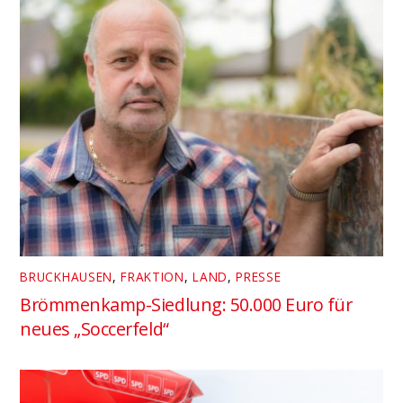
BRUCKHAUSEN
,
FRAKTION
,
LAND
,
PRESSE
Brömmenkamp-Siedlung: 50.000 Euro für
neues „Soccerfeld“