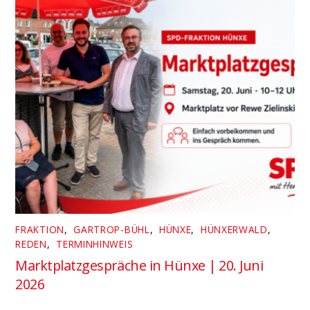
FRAKTION
,
GARTROP-BÜHL
,
HÜNXE
,
HÜNXERWALD
,
REDEN
,
TERMINHINWEIS
Marktplatzgespräche in Hünxe | 20. Juni
2026