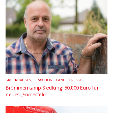
BRUCKHAUSEN
,
FRAKTION
,
LAND
,
PRESSE
Brömmenkamp-Siedlung: 50.000 Euro für
neues „Soccerfeld“