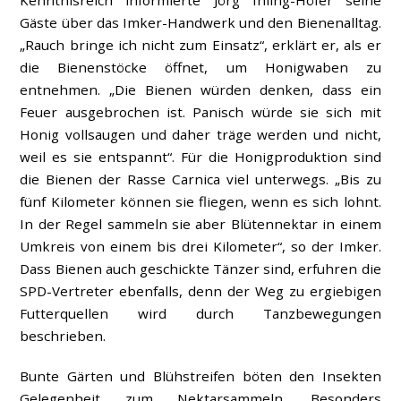
Kenntnisreich informierte Jörg Ihling-Höfer seine
Gäste über das Imker-Handwerk und den Bienenalltag.
„Rauch bringe ich nicht zum Einsatz“, erklärt er, als er
die Bienenstöcke öffnet, um Honigwaben zu
entnehmen. „Die Bienen würden denken, dass ein
Feuer ausgebrochen ist. Panisch würde sie sich mit
Honig vollsaugen und daher träge werden und nicht,
weil es sie entspannt“. Für die Honigproduktion sind
die Bienen der Rasse Carnica viel unterwegs. „Bis zu
fünf Kilometer können sie fliegen, wenn es sich lohnt.
In der Regel sammeln sie aber Blütennektar in einem
Umkreis von einem bis drei Kilometer“, so der Imker.
Dass Bienen auch geschickte Tänzer sind, erfuhren die
SPD-Vertreter ebenfalls, denn der Weg zu ergiebigen
Futterquellen wird durch Tanzbewegungen
beschrieben.
Bunte Gärten und Blühstreifen böten den Insekten
Gelegenheit zum Nektarsammeln. Besonders