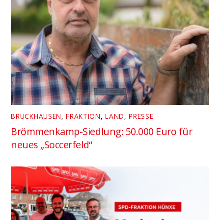
BRUCKHAUSEN
,
FRAKTION
,
LAND
,
PRESSE
Brömmenkamp-Siedlung: 50.000 Euro für
neues „Soccerfeld“