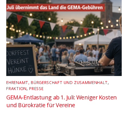
EHRENAMT, BÜRGERSCHAFT UND ZUSAMMENHALT
,
FRAKTION
,
PRESSE
GEMA-Entlastung ab 1. Juli: Weniger Kosten
und Bürokratie für Vereine