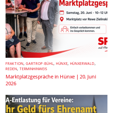
FRAKTION
,
GARTROP-BÜHL
,
HÜNXE
,
HÜNXERWALD
,
REDEN
,
TERMINHINWEIS
Marktplatzgespräche in Hünxe | 20. Juni
2026