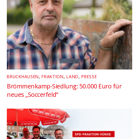
BRUCKHAUSEN
,
FRAKTION
,
LAND
,
PRESSE
Brömmenkamp-Siedlung: 50.000 Euro für
neues „Soccerfeld“