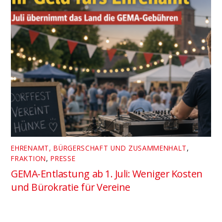
EHRENAMT, BÜRGERSCHAFT UND ZUSAMMENHALT
,
FRAKTION
,
PRESSE
GEMA-Entlastung ab 1. Juli: Weniger Kosten
und Bürokratie für Vereine