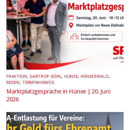
FRAKTION
,
GARTROP-BÜHL
,
HÜNXE
,
HÜNXERWALD
,
REDEN
,
TERMINHINWEIS
Marktplatzgespräche in Hünxe | 20. Juni
2026