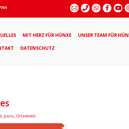
7704
UELLES
MIT HERZ FÜR HÜNXE
UNSER TEAM FÜR HÜN
NTAKT
DATENSCHUTZ
 es
d
,
Jusos
,
Ortsverein