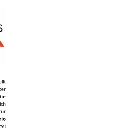
llt
ter
die
ich
zur
rio
gel