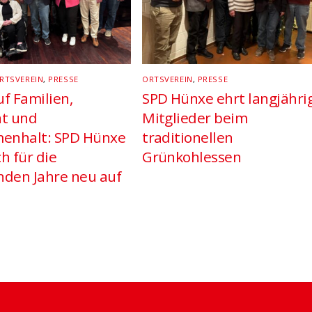
RTSVEREIN
,
PRESSE
ORTSVEREIN
,
PRESSE
f Familien,
SPD Hünxe ehrt langjähri
ät und
Mitglieder beim
enhalt: SPD Hünxe
traditionellen
ch für die
Grünkohlessen
den Jahre neu auf