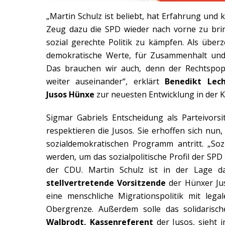
„Martin Schulz ist beliebt, hat Erfahrung und k
Zeug dazu die SPD wieder nach vorne zu brin
sozial gerechte Politik zu kämpfen. Als über
demokratische Werte, für Zusammenhalt und 
Das brauchen wir auch, denn der Rechtspop
weiter auseinander“, erklärt
Benedikt Lech
Jusos Hünxe
zur neuesten Entwicklung in der K
Sigmar Gabriels Entscheidung als Parteivorsi
respektieren die Jusos. Sie erhoffen sich nun
sozialdemokratischen Programm antritt. „So
werden, um das sozialpolitische Profil der SPD
der CDU. Martin Schulz ist in der Lage d
stellvertretende Vorsitzende
der Hünxer Ju
eine menschliche Migrationspolitik mit lega
Obergrenze. Außerdem solle das solidarisch
Walbrodt, Kassenreferent
der Jusos, sieht i