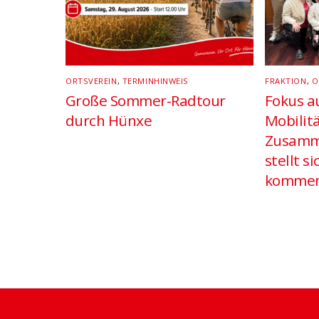
ORTSVEREIN
,
TERMINHINWEIS
FRAKTION
,
O
Große Sommer-Radtour
Fokus au
durch Hünxe
Mobilit
Zusamm
stellt si
kommen