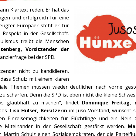
ann Klartext reden. Er hat das
gen und erfolgreich für eine
zeugter Europäer steht er für
Respekt in der Gesellschaft.
ulismus treibt die Menschen
tenberg, Vorsitzender der
anzlerfrage bei der SPD.
tzender nicht zu kandidieren,
, dass Schulz mit einem klaren
ziale Themen müssen wieder deutlicher nach vorne geste
 zu schärfen. Denn die SPD ist eben nicht die kleine Schwes
as glaubhaft zu machen“, findet
Dominique Freitag, 
sos.
Lisa Hülser, Beisitzerin
im Juso-Vorstand, wünscht s
len Einreisemöglichkeiten für Flüchtlinge und ein Nein 
e Miteinander in der Gesellschaft gestärkt werden.
Ma
n Martin Schulz einen Sozialdemokraten, der die Parteiflü