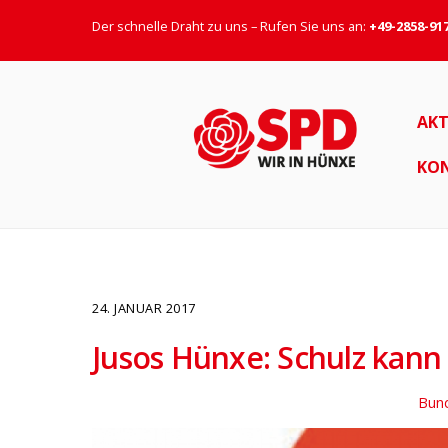
Der schnelle Draht zu uns – Rufen Sie uns an:
+49-2858-91
AKT
KO
24. JANUAR 2017
Jusos Hünxe: Schulz kann
Bun