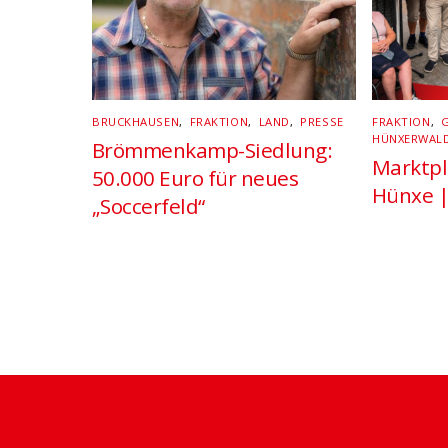
BRUCKHAUSEN
,
FRAKTION
,
LAND
,
PRESSE
FRAKTION
,
HÜNXERWAL
Brömmenkamp-Siedlung:
Marktpl
50.000 Euro für neues
Hünxe |
„Soccerfeld“