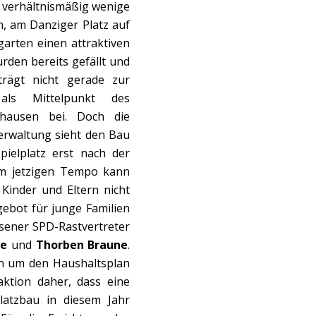
 verhältnismäßig wenige
an, am Danziger Platz auf
arten einen attraktiven
rden bereits gefällt und
trägt nicht gerade zur
als Mittelpunkt des
khausen bei. Doch die
Verwaltung sieht den Bau
ielplatz erst nach der
eim jetzigen Tempo kann
Kinder und Eltern nicht
gebot für junge Familien
usener SPD-Rastvertreter
se
und
Thorben Braune
.
n um den Haushaltsplan
ktion daher, dass eine
latzbau in diesem Jahr