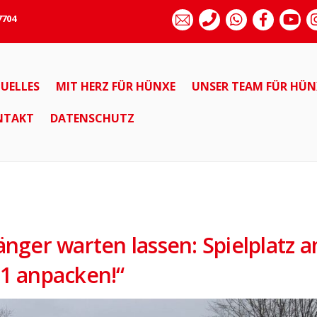
7704
UELLES
MIT HERZ FÜR HÜNXE
UNSER TEAM FÜR HÜN
NTAKT
DATENSCHUTZ
länger warten lassen: Spielplatz 
21 anpacken!“