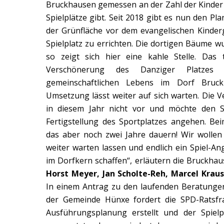
Bruckhausen gemessen an der Zahl der Kinder
Spielplätze gibt. Seit 2018 gibt es nun den Pl
der Grünfläche vor dem evangelischen Kinderg
Spielplatz zu errichten. Die dortigen Bäume wu
so zeigt sich hier eine kahle Stelle. Das 
Verschönerung des Danziger Platzes 
gemeinschaftlichen Lebens im Dorf Bruc
Umsetzung lässt weiter auf sich warten. Die 
in diesem Jahr nicht vor und möchte den Sp
Fertigstellung des Sportplatzes angehen. B
das aber noch zwei Jahre dauern! Wir wollen 
weiter warten lassen und endlich ein Spiel-An
im Dorfkern schaffen“, erläutern die Bruckha
Horst Meyer, Jan Scholte-Reh, Marcel Krau
In einem Antrag zu den laufenden Beratunge
der Gemeinde Hünxe fordert die SPD-Ratsfra
Ausführungsplanung erstellt und der Spielp