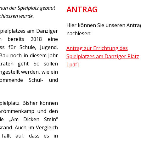
ANTRAG
 nun der Spielplatz gebaut
schlossen wurde.
Hier können Sie unseren Antra
pielplatzes am Danziger
nachlesen:
m bereits 2018 eine
s für Schule, Jugend,
Antrag zur Errichtung des
 Bau noch in diesem Jahr
Spielplatzes am Danziger Platz
raten geht. So sollen
[.pdf]
gestellt werden, wie ein
kommende Schul- und
pielplatz. Bisher können
m Brömmenkamp und den
ule „Am Dicken Stein“
rand. Auch im Vergleich
fällt auf, dass es in