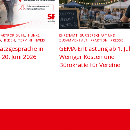
GARTROP-BÜHL
,
HÜNXE
,
EHRENAMT, BÜRGERSCHAFT UND
D
,
REDEN
,
TERMINHINWEIS
ZUSAMMENHALT
,
FRAKTION
,
PRESSE
atzgespräche in
GEMA-Entlastung ab 1. Jul
 20. Juni 2026
Weniger Kosten und
Bürokratie für Vereine