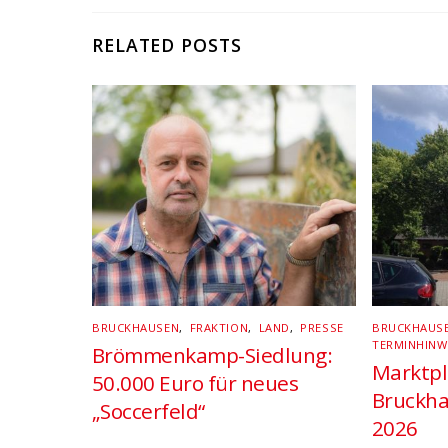
RELATED POSTS
BRUCKHAUSEN
,
FRAKTION
,
LAND
,
PRESSE
BRUCKHAUS
TERMINHINW
Brömmenkamp-Siedlung:
Marktpl
50.000 Euro für neues
Bruckha
„Soccerfeld“
2026