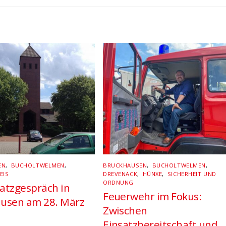
EN
,
BUCHOLTWELMEN
,
BRUCKHAUSEN
,
BUCHOLTWELMEN
,
EIS
DREVENACK
,
HÜNXE
,
SICHERHEIT UND
ORDNUNG
atzgespräch in
Feuerwehr im Fokus:
usen am 28. März
Zwischen
Einsatzbereitschaft und