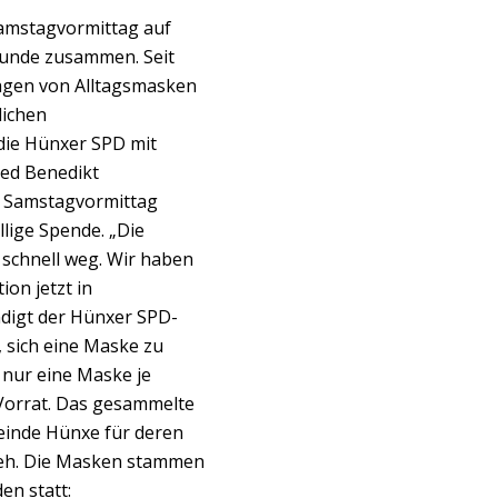
amstagvormittag auf
tunde zusammen. Seit
ragen von Alltagsmasken
lichen
die Hünxer SPD mit
ed Benedikt
m Samstagvormittag
lige Spende. „Die
schnell weg. Wir haben
on jetzt in
digt der Hünxer SPD-
, sich eine Maske zu
 nur eine Maske je
Vorrat. Das gesammelte
einde Hünxe für deren
Reh. Die Masken stammen
en statt: