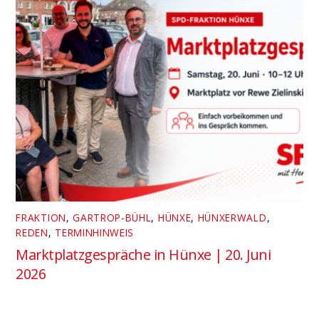
FRAKTION
,
GARTROP-BÜHL
,
HÜNXE
,
HÜNXERWALD
,
REDEN
,
TERMINHINWEIS
Marktplatzgespräche in Hünxe | 20. Juni
2026