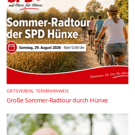
ORTSVEREIN
,
TERMINHINWEIS
Große Sommer-Radtour durch Hünxe