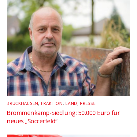
BRUCKHAUSEN
,
FRAKTION
,
LAND
,
PRESSE
Brömmenkamp-Siedlung: 50.000 Euro für
neues „Soccerfeld“