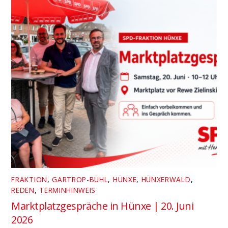
FRAKTION
,
GARTROP-BÜHL
,
HÜNXE
,
HÜNXERWALD
,
REDEN
,
TERMINHINWEIS
Marktplatzgespräche in Hünxe | 20. Juni
2026