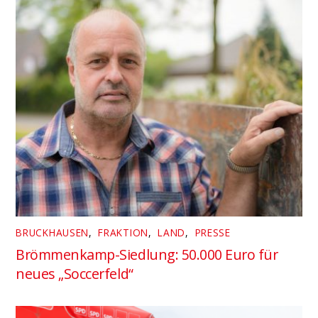
BRUCKHAUSEN
,
FRAKTION
,
LAND
,
PRESSE
Brömmenkamp-Siedlung: 50.000 Euro für
neues „Soccerfeld“