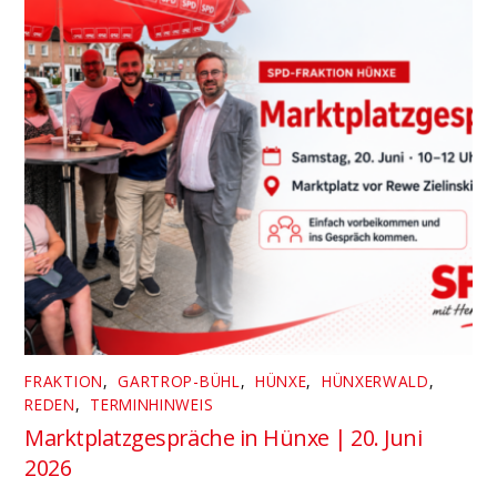
FRAKTION
,
GARTROP-BÜHL
,
HÜNXE
,
HÜNXERWALD
,
REDEN
,
TERMINHINWEIS
Marktplatzgespräche in Hünxe | 20. Juni
2026