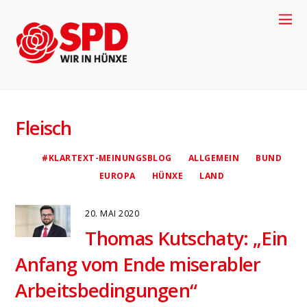
+
4
9
-
2
8
5
8
-
9
1
7
7
0
Fleisch
#KLARTEXT-MEINUNGSBLOG
ALLGEMEIN
BUND
EUROPA
HÜNXE
LAND
20. MAI 2020
Thomas Kutschaty: „Ein
Anfang vom Ende miserabler
4
Arbeitsbedingungen“