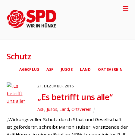
+
4
9
-
2
8
5
8
-
9
1
7
7
0
Schutz
AG60PLUS
ASF
JUSOS
LAND
ORTSVEREIN
21. DEZEMBER 2016
„Es betrifft uns alle“
AsF
,
Jusos
,
Land
,
Ortsverein
„Wirkungsvoller Schutz durch Staat und Gesellschaft
4
ist gefordert!“, schreibt Marion Hülser, Vorsitzende der
AsF Hünxe, in einem Brief an NRW-Innenminister Ralf