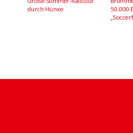
Große Sommer-Radtour
Brömme
durch Hünxe
50.000 
„Soccerf