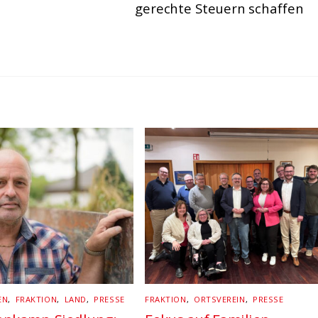
gerechte Steuern schaffen
EN
,
FRAKTION
,
LAND
,
PRESSE
FRAKTION
,
ORTSVEREIN
,
PRESSE