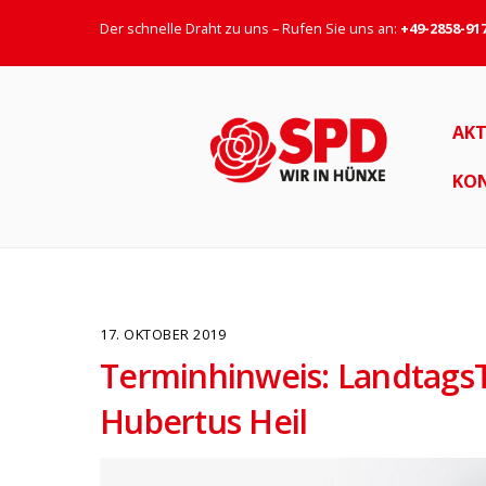
Der schnelle Draht zu uns – Rufen Sie uns an:
+49-2858-91
AKT
KO
17. OKTOBER 2019
Terminhinweis: LandtagsT
Hubertus Heil