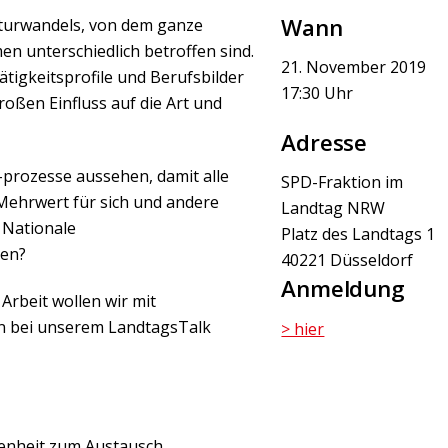
Wann
ukturwandels, von dem ganze
n unterschiedlich betroffen sind.
21. November 2019
tigkeitsprofile und Berufsbilder
17:30 Uhr
roßen Einfluss auf die Art und
Adresse
prozesse aussehen, damit alle
SPD-Fraktion im
Mehrwert für sich und andere
Landtag NRW
 Nationale
Platz des Landtags 1
ten?
40221 Düsseldorf
Anmeldung
Arbeit wollen wir mit
en bei unserem LandtagsTalk
> hier
egenheit zum Austausch