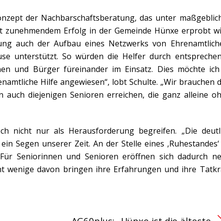
nzept der Nachbarschaftsberatung, das unter maßgeblic
it zunehmendem Erfolg in der Gemeinde Hünxe erprobt wi
tung auch der Aufbau eines Netzwerks von Ehrenamtlich
se unterstützt. So würden die Helfer durch entspreche
nen und Bürger füreinander im Einsatz. Dies möchte ich
enamtliche Hilfe angewiesen“, lobt Schulte. „Wir brauchen 
auch diejenigen Senioren erreichen, die ganz alleine o
h nicht nur als Herausforderung begreifen. „Die deutl
ein Segen unserer Zeit. An der Stelle eines ‚Ruhestandes‘ 
. Für Seniorinnen und Senioren eröffnen sich dadurch n
ht wenige davon bringen ihre Erfahrungen und ihre Tatkr
AG60plus: „Hünxe ist die älteste