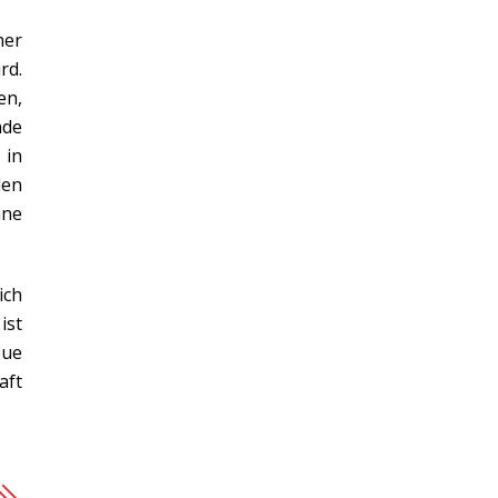
her
rd.
en,
nde
 in
den
hne
ich
ist
eue
aft