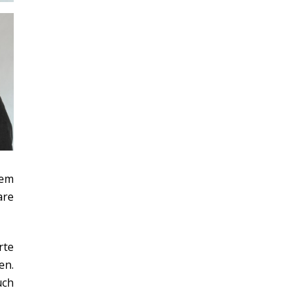
Dem
re
rte
en.
uch