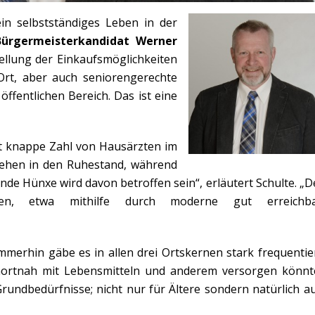
n selbstständiges Leben in der
Bürgermeisterkandidat Werner
tellung der Einkaufsmöglichkeiten
Ort, aber auch seniorengerechte
fentlichen Bereich. Das ist eine
zt knappe Zahl von Hausärzten im
 gehen in den Ruhestand, während
de Hünxe wird davon betroffen sein“, erläutert Schulte. „
n, etwa mithilfe durch moderne gut erreichba
Immerhin gäbe es in allen drei Ortskernen stark frequentie
nortnah mit Lebensmitteln und anderem versorgen könnt
 Grundbedürfnisse; nicht nur für Ältere sondern natürlich a