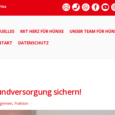
7704
UELLES
MIT HERZ FÜR HÜNXE
UNSER TEAM FÜR HÜN
NTAKT
DATENSCHUTZ
undversorgung sichern!
lgemein
,
Fraktion