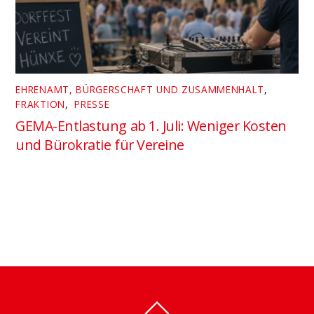
EHRENAMT, BÜRGERSCHAFT UND ZUSAMMENHALT
,
FRAKTION
,
PRESSE
GEMA-Entlastung ab 1. Juli: Weniger Kosten
und Bürokratie für Vereine