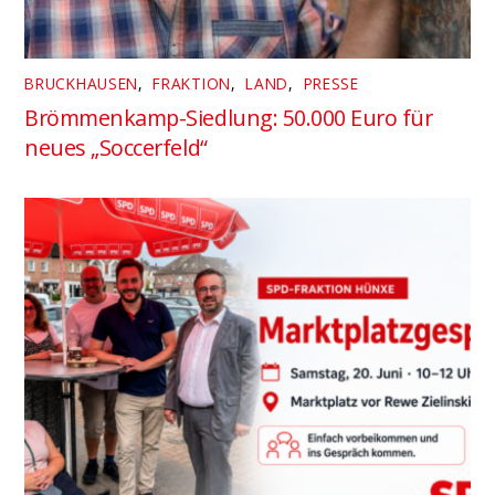
BRUCKHAUSEN
,
FRAKTION
,
LAND
,
PRESSE
Brömmenkamp-Siedlung: 50.000 Euro für
neues „Soccerfeld“