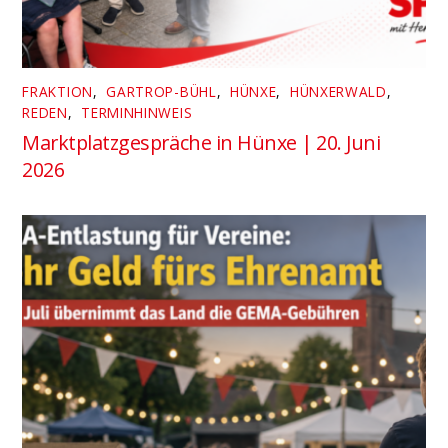
FRAKTION
,
GARTROP-BÜHL
,
HÜNXE
,
HÜNXERWALD
,
REDEN
,
TERMINHINWEIS
Marktplatzgespräche in Hünxe | 20. Juni
2026