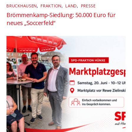
BRUCKHAUSEN
,
FRAKTION
,
LAND
,
PRESSE
Brömmenkamp-Siedlung: 50.000 Euro für
neues „Soccerfeld“