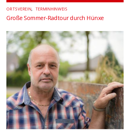
ORTSVEREIN
,
TERMINHINWEIS
Große Sommer-Radtour durch Hünxe