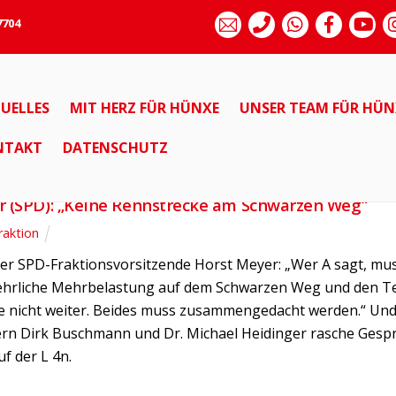
7704
UELLES
MIT HERZ FÜR HÜNXE
UNSER TEAM FÜR HÜN
BRUCKHAUSEN
FRAKTION
NTAKT
DATENSCHUTZ
r (SPD): „Keine Rennstrecke am Schwarzen Weg“
raktion
t der SPD-Fraktionsvorsitzende Horst Meyer: „Wer A sagt, 
kehrliche Mehrbelastung auf dem Schwarzen Weg und den 
 nicht weiter. Beides muss zusammengedacht werden.“ Und 
rn Dirk Buschmann und Dr. Michael Heidinger rasche Ges
f der L 4n.