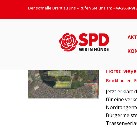
Der schnelle Draht zu uns – Rufen Sie uns an:
+49-2858-91
Belastung
AKT
KO
1. JUNI 2018
Horst Meye
Bruckhausen
,
F
Jetzt erklär
für eine ver
Nordtangente
Bürgermeiste
Trassenverlau