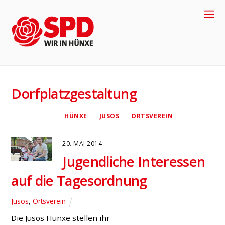
Dorfplatzgestaltung
+
4
9
-
2
8
5
8
-
9
1
7
7
0
HÜNXE
JUSOS
ORTSVEREIN
20. MAI 2014
Jugendliche Interessen
auf die Tagesordnung
Jusos
,
Ortsverein
4
Die Jusos Hünxe stellen ihr