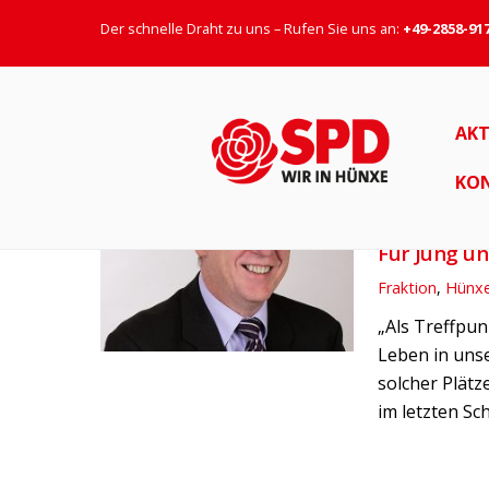
Der schnelle Draht zu uns – Rufen Sie uns an:
+49-2858-91
Dorfteich
AKT
KO
10. MÄRZ 2016
Für Jung u
Fraktion
,
Hünx
„Als Treffpun
Leben in uns
solcher Plät
im letzten Sc