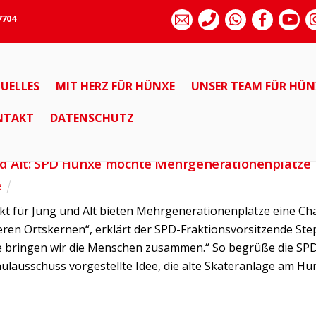
7704
UELLES
MIT HERZ FÜR HÜNXE
UNSER TEAM FÜR HÜN
FRAKTION
HÜNXE
NTAKT
DATENSCHUTZ
nd Alt: SPD Hünxe möchte Mehrgenerationenplätze
e
kt für Jung und Alt bieten Mehrgenerationenplätze eine Ch
eren Ortskernen“, erklärt der SPD-Fraktionsvorsitzende St
ze bringen wir die Menschen zusammen.“ So begrüße die SP
hulausschuss vorgestellte Idee, die alte Skateranlage am Hü